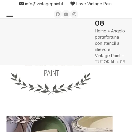
Skip
info@vintagepaint.it
Love Vintage Paint
to
Facebook
YouTube
Instagram
content
08
Open
Close
Home
»
Angelo
mobile
mobile
portafortuna
menu
menu
con stencil a
rilievo e
Vintage Paint –
TUTORIAL
»
08