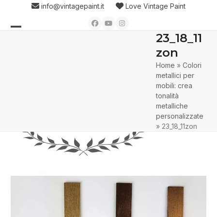
Skip
info@vintagepaint.it
Love Vintage Paint
to
Facebook
YouTube
Instagram
content
23_18_11
Open
Close
zon
mobile
mobile
Home
»
Colori
menu
menu
metallici per
mobili: crea
tonalità
metalliche
personalizzate
»
23_18_11zon