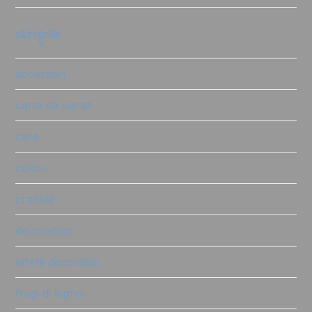
categorie
accessori
carta da parati
cere
colori
crackle
decoratrici
effetti decorativi
fregi di legno