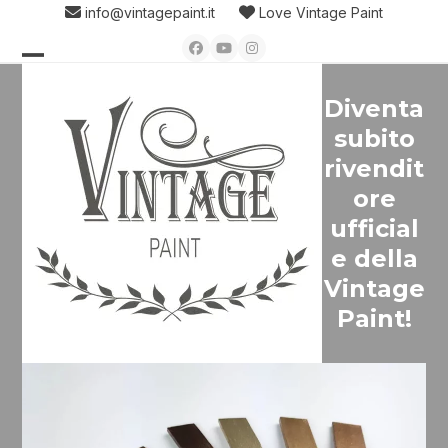
Skip
info@vintagepaint.it
Love Vintage Paint
to
Facebook
YouTube
Instagram
content
Open
Close
Diventa
mobile
mobile
subito
menu
menu
rivendit
ore
ufficial
e della
Vintage
Paint!