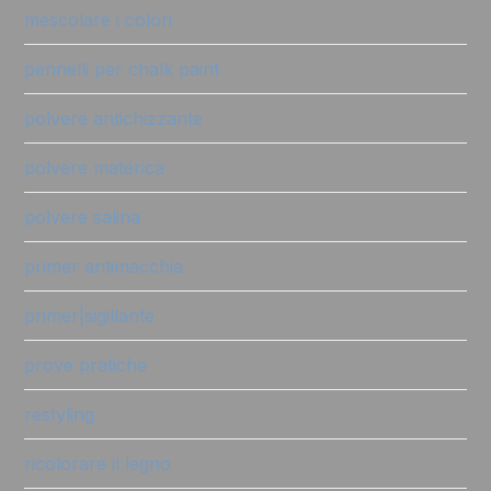
mescolare i colori
pennelli per chalk paint
polvere antichizzante
polvere materica
polvere salina
primer antimacchia
primer|sigillante
prove pratiche
restyling
ricolorare il legno