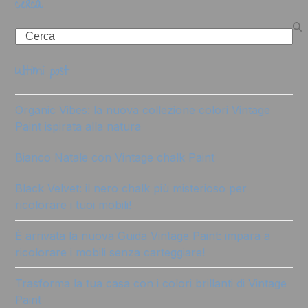
cerca
Search
ultimi post
Organic Vibes: la nuova collezione colori Vintage
Paint ispirata alla natura
Bianco Natale con Vintage chalk Paint
Black Velvet: il nero chalk più misterioso per
ricolorare i tuoi mobili!
È arrivata la nuova Guida Vintage Paint: impara a
ricolorare i mobili senza carteggiare!
Trasforma la tua casa con i colori brillanti di Vintage
Paint