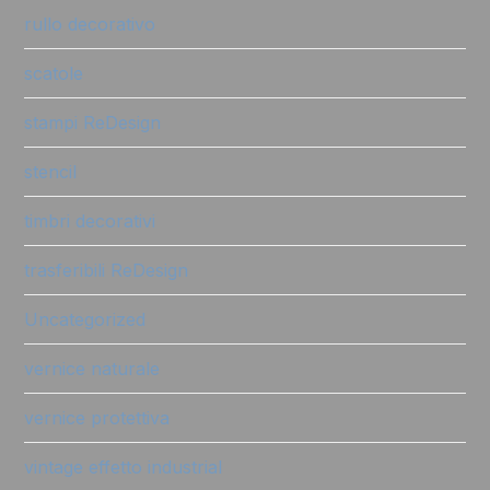
rullo decorativo
scatole
stampi ReDesign
stencil
timbri decorativi
trasferibili ReDesign
Uncategorized
vernice naturale
vernice protettiva
vintage effetto industrial