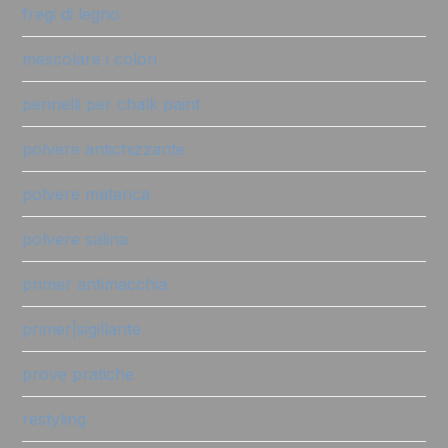
fregi di legno
mescolare i colori
pennelli per chalk paint
polvere antichizzante
polvere materica
polvere salina
primer antimacchia
primer|sigillante
prove pratiche
restyling