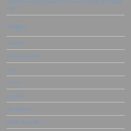
Trasforma la tua casa con i colori brillanti di Vintage
Paint
categorie
accessori
carta da parati
cere
colori
crackle
decoratrici
effetti decorativi