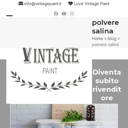
Skip
info@vintagepaint.it
Love Vintage Paint
to
Facebook
YouTube
Instagram
content
polvere
Open
Close
salina
mobile
mobile
Home
»
blog
»
menu
menu
polvere salina
Diventa
subito
rivendit
ore