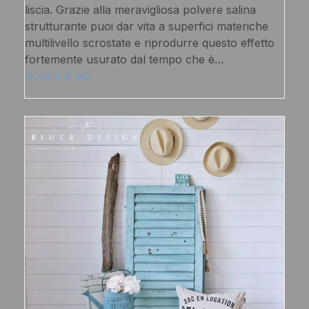
liscia. Grazie alla meravigliosa polvere salina
strutturante puoi dar vita a superfici materiche
multilivello scrostate e riprodurre questo effetto
fortemente usurato dal tempo che è…
Scopri di più