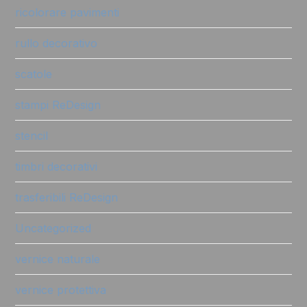
ricolorare pavimenti
rullo decorativo
scatole
stampi ReDesign
stencil
timbri decorativi
trasferibili ReDesign
Uncategorized
vernice naturale
vernice protettiva