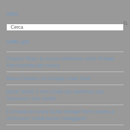
cerca
Search
ultimi post
Organic Vibes: la nuova collezione colori Vintage
Paint ispirata alla natura
Bianco Natale con Vintage chalk Paint
Black Velvet: il nero chalk più misterioso per
ricolorare i tuoi mobili!
È arrivata la nuova Guida Vintage Paint: impara a
ricolorare i mobili senza carteggiare!