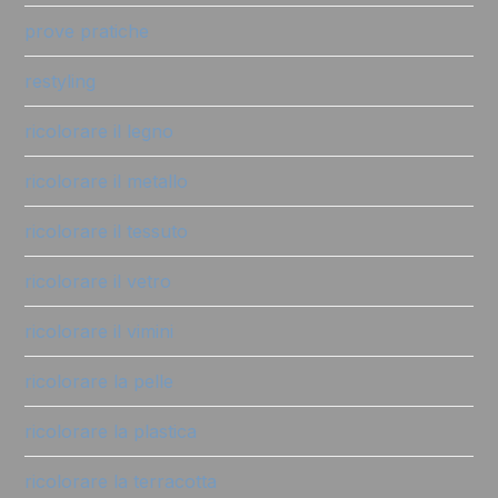
prove pratiche
restyling
ricolorare il legno
ricolorare il metallo
ricolorare il tessuto
ricolorare il vetro
ricolorare il vimini
ricolorare la pelle
ricolorare la plastica
ricolorare la terracotta