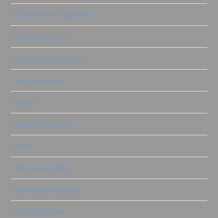
ricolorare le piastrelle
ricolorare pareti
ricolorare pavimenti
rullo decorativo
scatole
stampi ReDesign
stencil
timbri decorativi
trasferibili ReDesign
Uncategorized