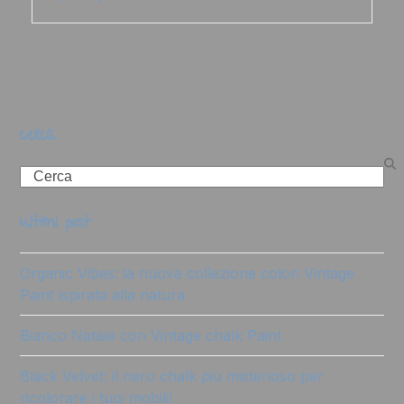
cerca
Search
ultimi post
Organic Vibes: la nuova collezione colori Vintage
Paint ispirata alla natura
Bianco Natale con Vintage chalk Paint
Black Velvet: il nero chalk più misterioso per
ricolorare i tuoi mobili!