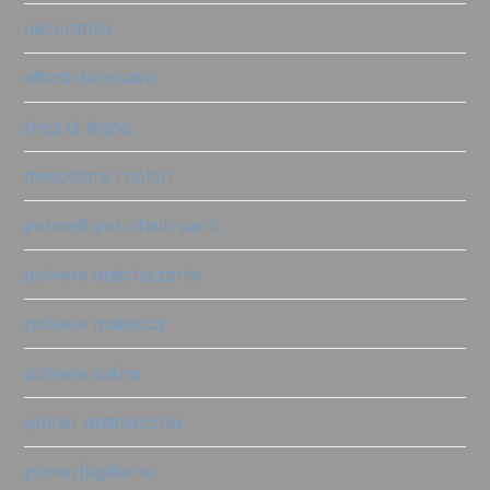
decoratrici
effetti decorativi
fregi di legno
mescolare i colori
pennelli per chalk paint
polvere antichizzante
polvere materica
polvere salina
primer antimacchia
primer|sigillante