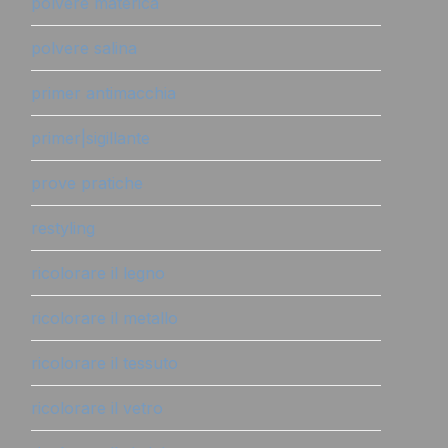
polvere materica
polvere salina
primer antimacchia
primer|sigillante
prove pratiche
restyling
ricolorare il legno
ricolorare il metallo
ricolorare il tessuto
ricolorare il vetro