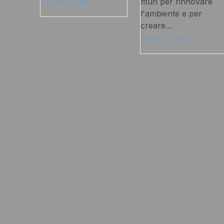
Scopri di più
muri per rinnovare
l'ambiente e per
creare…
Scopri di più