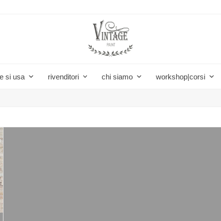
e si usa
rivenditori
chi siamo
workshop|corsi