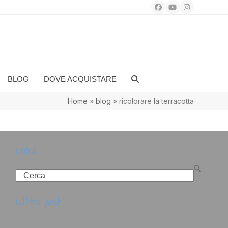
Facebook
YouTube
Instagram
BLOG
DOVE ACQUISTARE
Home
»
blog
»
ricolorare la terracotta
cerca
Search
ultimi post