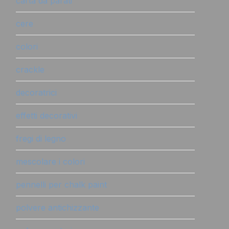
carta da parati
cere
colori
crackle
decoratrici
effetti decorativi
fregi di legno
mescolare i colori
pennelli per chalk paint
polvere antichizzante