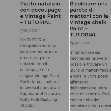
Piatto natalizio
Ricolorare una
con decoupage
parete di
e Vintage Paint
mattoni con la
– TUTORIAL
Vintage chalk
Paint –
26/12/2019
TUTORIAL
Un TUTORIAL
21/09/2018
fotografico step by
step per imparare a
In tante case sia
creare un piatto
vecchie sia nuove è
natalizio con il
possibile trovare un
decoupage e la
muro di mattoni facci
magica Vintage Paint.
a vista, a volte posto
Perfetto per mettere
all'interno
in tavola il pandoro a
dell'abitazione, altre
Capodanno! A cura di
volte all'esterno. Può
Ketty Petti Restyling
capitare di voler
Shabby.
cambiare look a quest