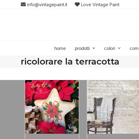
Skip
info@vintagepaint.it
Love Vintage Paint
to
content
home
prodotti
colori
com
ricolorare la terracotta