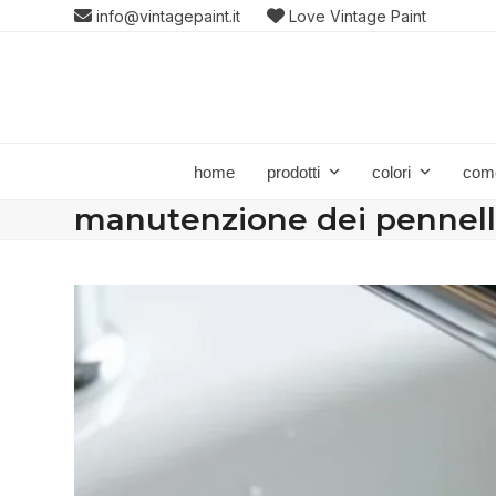
Skip
info@vintagepaint.it
Love Vintage Paint
to
content
home
prodotti
colori
com
manutenzione dei pennell