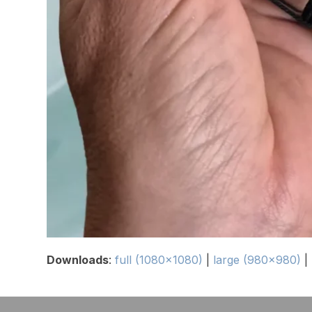
Downloads
:
full (1080x1080)
|
large (980x980)
|