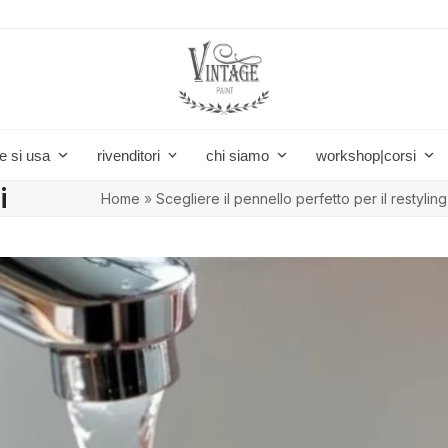
e si usa
rivenditori
chi siamo
workshop|corsi
i
Home
»
Scegliere il pennello perfetto per il restylin