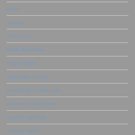
colori
crackle
decoratrici
effetti decorativi
fregi di legno
mescolare i colori
pennelli per chalk paint
polvere antichizzante
polvere materica
polvere salina