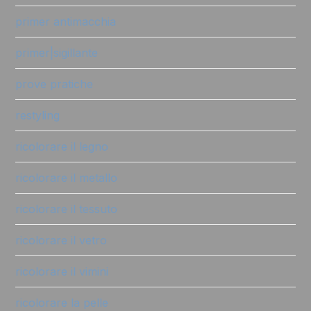
primer antimacchia
primer|sigillante
prove pratiche
restyling
ricolorare il legno
ricolorare il metallo
ricolorare il tessuto
ricolorare il vetro
ricolorare il vimini
ricolorare la pelle