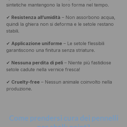
sintetiche mantengono la loro forma nel tempo.
✔
Resistenza all’umidità
– Non assorbono acqua,
quindi la ghiera non si deforma e le setole restano
stabili.
✔
Applicazione uniforme
– Le setole flessibili
garantiscono una finitura senza striature.
✔
Nessuna perdita di peli
– Niente più fastidiose
setole cadute nella vernice fresca!
✔
Cruelty-free
– Nessun animale coinvolto nella
produzione.
Come prendersi cura dei pennelli
per chalk paint?