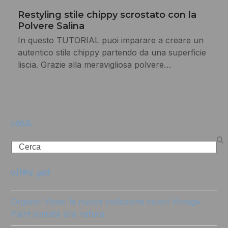
Restyling stile chippy scrostato con la
Polvere Salina
In questo TUTORIAL puoi imparare a creare un
autentico stile chippy partendo da una superficie
liscia. Grazie alla meravigliosa polvere…
cerca
Search
ultimi post
Organic Vibes: la nuova collezione colori Vintage
Paint ispirata alla natura