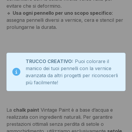
evitare che si deformino.
🔹
Usa ogni pennello per uno scopo specifico
:
assegna pennelli diversi a vernice, cera e stencil per
prolungarne la durata.
TRUCCO CREATIVO:
Puoi colorare il
manico dei tuoi pennelli con la vernice
avanzata da altri progetti per riconoscerli
più facilmente!
La
chalk paint
Vintage Paint è a base d’acqua e
realizzata con ingredienti naturali. Per garantire
prestazioni ottimali senza perdita di setole o
ammorbidimento, utilizziamo esclusivamente
setole