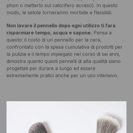
phon o metterlo sul calorifero acceso). In questo
modo, le setole torneranno morbide e flessibili.
Non lavare il pennello dopo ogni utilizzo ti farà
risparmiare tempo, acqua e sapone.
Pensa a
questo: il costo di un pennello per la cera,
confrontato con la spesa cumulativa di prodotti per
la pulizia e il tempo impiegato nel corso di sei anni,
dimostra quanto questi pennelli di alta qualità siano
progettati per durare a lungo ed essere
estremamente pratici anche per un uso intensivo.