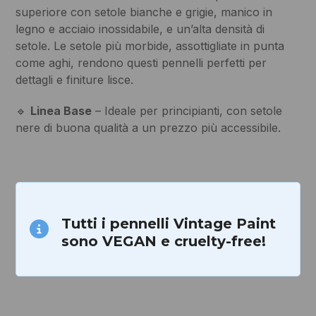
superiore con setole bianche e grigie, manico in
legno e acciaio inossidabile, e un’alta densità di
setole. Le setole più morbide, assottigliate in punta
come aghi, rendono questi pennelli perfetti per
dettagli e finiture lisce.
🔹
Linea Base
– Ideale per principianti, con setole
nere di buona qualità a un prezzo più accessibile.
Tutti i pennelli Vintage Paint
sono VEGAN e cruelty-free!