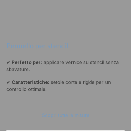
Pennello per stencil
✔
Perfetto per:
applicare vernice su stencil senza
sbavature.
✔
Caratteristiche:
setole corte e rigide per un
controllo ottimale.
Scopri tutte le misure