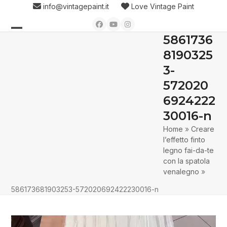
Skip
info@vintagepaint.it
Love Vintage Paint
to
Facebook
YouTube
Instagram
content
5861736
Open
Close
8190325
mobile
mobile
3-
menu
menu
572020
6924222
30016-n
Home
»
Creare
l’effetto finto
legno fai-da-te
con la spatola
venalegno
»
586173681903253-572020692422230016-n