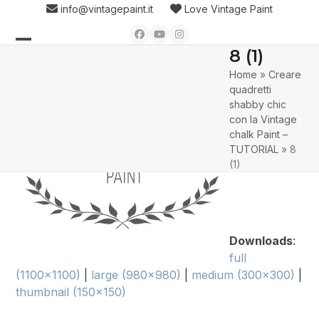
Skip
info@vintagepaint.it
Love Vintage Paint
to
Facebook
YouTube
Instagram
content
8 (1)
Open
Close
Home
»
Creare
mobile
mobile
quadretti
menu
menu
shabby chic
con la Vintage
chalk Paint –
TUTORIAL
»
8
(1)
Downloads
:
full
(1100x1100)
|
large (980x980)
|
medium (300x300)
|
thumbnail (150x150)