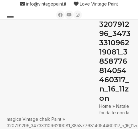
Skip
info@vintagepaint.it
Love Vintage Paint
to
Facebook
YouTube
Instagram
content
3207912
Open
Close
96_3473
mobile
mobile
3310962
menu
menu
19081_3
858776
814054
460317_
n_16_11z
on
Home
»
Natale
fai da te con la
magica Vintage chalk Paint
»
320791296_3473331096219081_3858776814054460317_n_16_11z