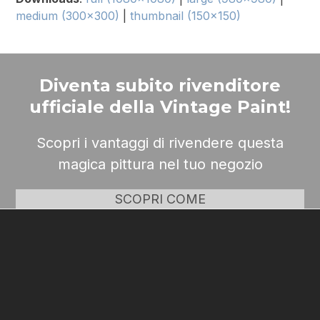
medium (300x300)
|
thumbnail (150x150)
Diventa subito rivenditore
ufficiale della Vintage Paint!
Scopri i vantaggi di rivendere questa
magica pittura nel tuo negozio
SCOPRI COME