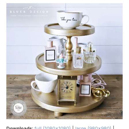
Downloads
:
full (1080x1080)
|
large (980x980)
|