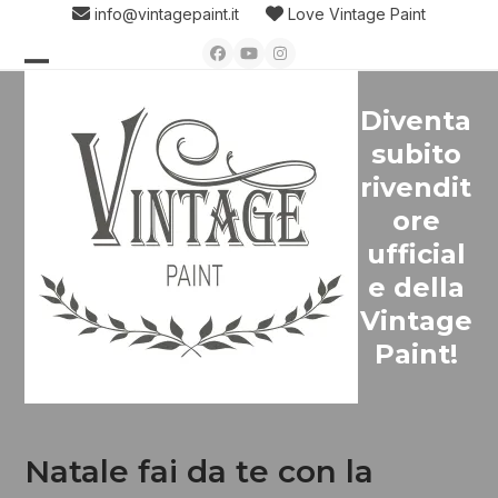
Skip
info@vintagepaint.it
Love Vintage Paint
to
Facebook
YouTube
Instagram
content
Open
Close
Diventa
mobile
mobile
subito
menu
menu
rivendit
ore
ufficial
e della
Vintage
Paint!
Natale fai da te con la