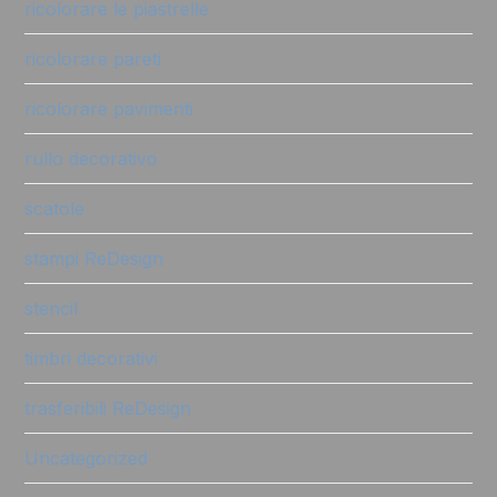
ricolorare le piastrelle
ricolorare pareti
ricolorare pavimenti
rullo decorativo
scatole
stampi ReDesign
stencil
timbri decorativi
trasferibili ReDesign
Uncategorized