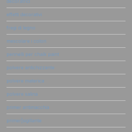
decoratrici
effetti decorativi
fregi di legno
mescolare i colori
pennelli per chalk paint
polvere antichizzante
polvere materica
polvere salina
primer antimacchia
primer|sigillante