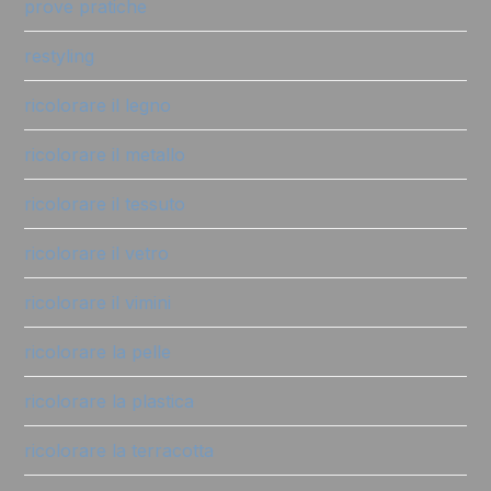
prove pratiche
restyling
ricolorare il legno
ricolorare il metallo
ricolorare il tessuto
ricolorare il vetro
ricolorare il vimini
ricolorare la pelle
ricolorare la plastica
ricolorare la terracotta