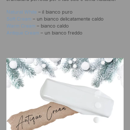
Natural White
– il bianco puro
Soft Cream
– un bianco delicatamente caldo
Warm Cream
– bianco caldo
Antique Cream
– un bianco freddo