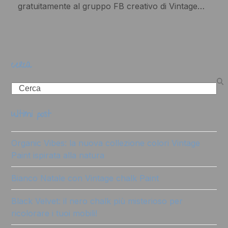
gratuitamente al gruppo FB creativo di Vintage…
cerca
Search
ultimi post
Organic Vibes: la nuova collezione colori Vintage
Paint ispirata alla natura
Bianco Natale con Vintage chalk Paint
Black Velvet: il nero chalk più misterioso per
ricolorare i tuoi mobili!