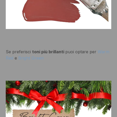
Se preferisci
toni più brillanti
puoi optare per
Warm
Red
e
Bright Green