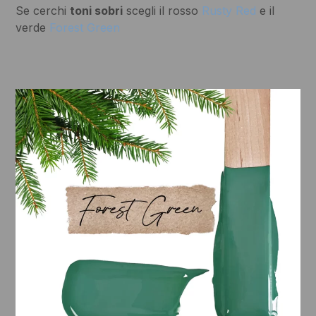
Se cerchi
toni sobri
scegli il rosso
Rusty Red
e il
verde
Forest Green