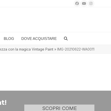
Facebook
YouTube
Instagram
BLOG
DOVE ACQUISTARE
ezza con la magica Vintage Paint
»
IMG-20210622-WA0011
t!
SCOPRI COME