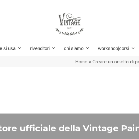
e si usa
rivenditori
chi siamo
workshop|corsi
Home
»
Creare un orsetto di p
ore ufficiale della Vintage Pain