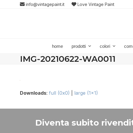
Skip
info@vintagepaint.it
Love Vintage Paint
to
content
home
prodotti
colori
com
IMG-20210622-WA0011
Downloads
:
full (0x0)
|
large (1x1)
Diventa subito rivendit