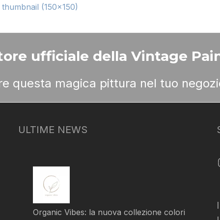
|
thumbnail (150x150)
ore ufficiale della Vintage Pain
ere questa magica pittura nel tuo negozi
ULTIME NEWS
Organic Vibes: la nuova collezione colori