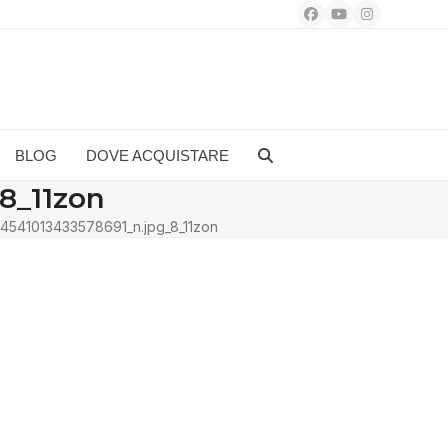
Facebook
YouTube
Instagram
BLOG
DOVE ACQUISTARE
8_11zon
4541013433578691_n.jpg_8_11zon