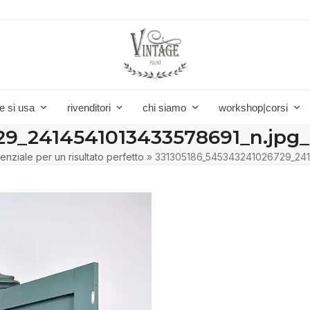
e si usa
rivenditori
chi siamo
workshop|corsi
9_2414541013433578691_n.jpg_
enziale per un risultato perfetto
»
331305186_545343241026729_241