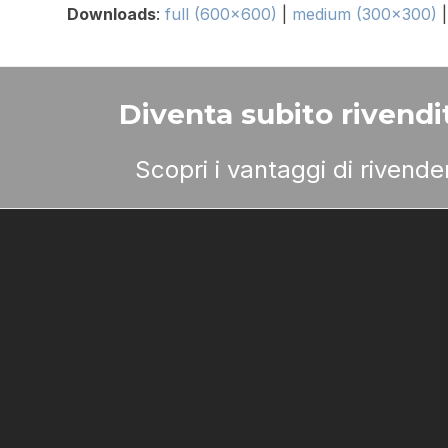
Downloads
:
full (600x600)
|
medium (300x300)
Diventa subito rivendit
Scopri i vantaggi di rivend