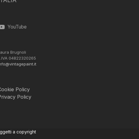
ITALIA
YouTube
aura Brugnoli
.IVA 04822320265
nfo@vintagepaint.it
Cookie Policy
Privacy Policy
oggetti a copyright