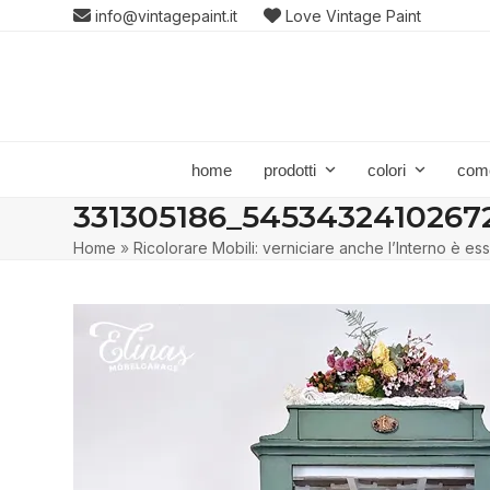
Skip
info@vintagepaint.it
Love Vintage Paint
to
content
home
prodotti
colori
com
331305186_54534324102672
Home
»
Ricolorare Mobili: verniciare anche l’Interno è ess