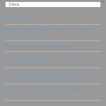
Search
ultimi post
Organic Vibes: la nuova collezione colori Vintage
Paint ispirata alla natura
Bianco Natale con Vintage chalk Paint
Black Velvet: il nero chalk più misterioso per
ricolorare i tuoi mobili!
È arrivata la nuova Guida Vintage Paint: impara a
ricolorare i mobili senza carteggiare!
Trasforma la tua casa con i colori brillanti di Vintage
Paint