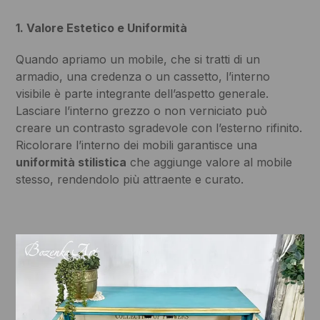
1. Valore Estetico e Uniformità
Quando apriamo un mobile, che si tratti di un
armadio, una credenza o un cassetto, l’interno
visibile è parte integrante dell’aspetto generale.
Lasciare l’interno grezzo o non verniciato può
creare un contrasto sgradevole con l’esterno rifinito.
Ricolorare l’interno dei mobili garantisce una
uniformità stilistica
che aggiunge valore al mobile
stesso, rendendolo più attraente e curato.