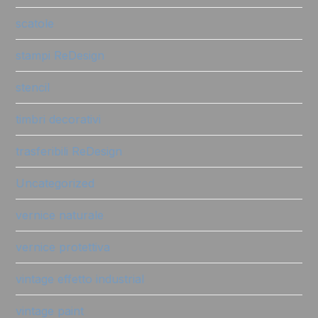
scatole
stampi ReDesign
stencil
timbri decorativi
trasferibili ReDesign
Uncategorized
vernice naturale
vernice protettiva
vintage effetto industrial
vintage paint