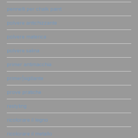
pennelli per chalk paint
polvere antichizzante
polvere materica
polvere salina
primer antimacchia
primer|sigillante
prove pratiche
restyling
ricolorare il legno
ricolorare il metallo