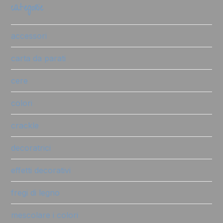
categorie
accessori
carta da parati
cere
colori
crackle
decoratrici
effetti decorativi
fregi di legno
mescolare i colori