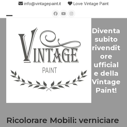
Skip
info@vintagepaint.it
Love Vintage Paint
to
Facebook
YouTube
Instagram
content
Open
Close
Diventa
mobile
mobile
subito
menu
menu
rivendit
ore
ufficial
e della
Vintage
Paint!
Ricolorare Mobili: verniciare