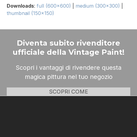
Downloads
:
full (600x600)
|
medium (300x300)
|
thumbnail (150x150)
Diventa subito rivenditore
ufficiale della Vintage Paint!
Scopri i vantaggi di rivendere questa
magica pittura nel tuo negozio
SCOPRI COME