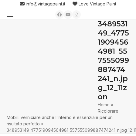
Skip
info@vintagepaint.it
Love Vintage Paint
to
Facebook
YouTube
Instagram
content
3489531
Open
Close
49_4775
mobile
mobile
1909456
menu
menu
4981_55
7555099
887474
241_n.jp
g_12_11z
on
Home
»
Ricolorare
Mobili: verniciare anche l’Interno è essenziale per un
risultato perfetto
»
348953149_477519094564981_557555099887474241_n.jpg_12_1