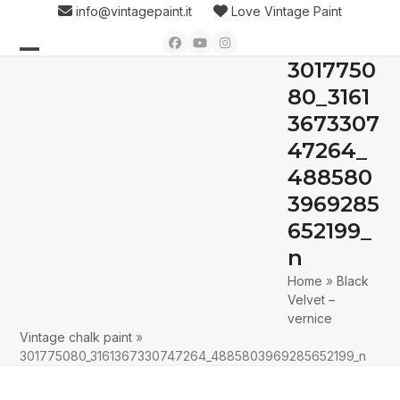
Skip
info@vintagepaint.it
Love Vintage Paint
to
Facebook
YouTube
Instagram
content
3017750
Open
Close
80_3161
mobile
mobile
3673307
menu
menu
47264_
488580
3969285
652199_
n
Home
»
Black
Velvet –
vernice
Vintage chalk paint
»
301775080_3161367330747264_4885803969285652199_n