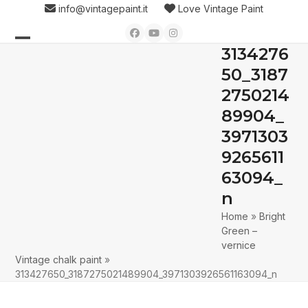
Skip
info@vintagepaint.it
Love Vintage Paint
to
Facebook
YouTube
Instagram
content
3134276
Open
Close
50_3187
mobile
mobile
2750214
menu
menu
89904_
3971303
9265611
63094_
n
Home
»
Bright
Green –
vernice
Vintage chalk paint
»
313427650_3187275021489904_3971303926561163094_n