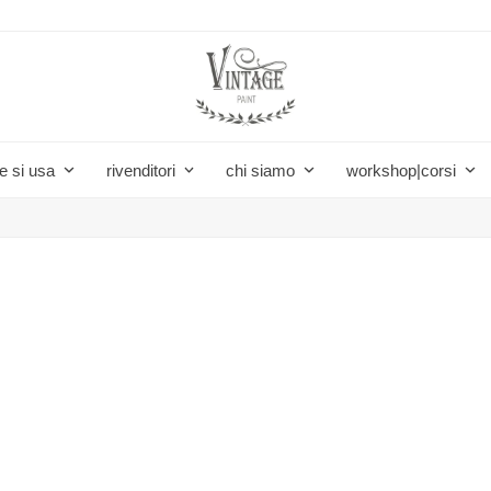
e si usa
rivenditori
chi siamo
workshop|corsi