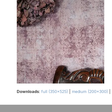
Downloads
:
full (350x525)
|
medium (200x300)
|