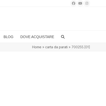
Facebook
YouTube
Instagram
BLOG
DOVE ACQUISTARE
Home
»
carta da parati
»
700255.[01]