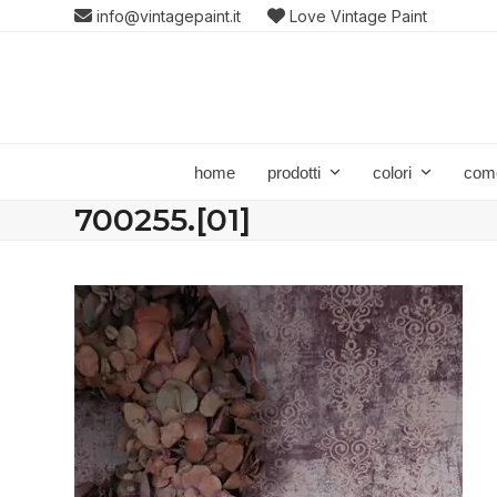
Skip
info@vintagepaint.it
Love Vintage Paint
to
content
home
prodotti
colori
com
700255.[01]