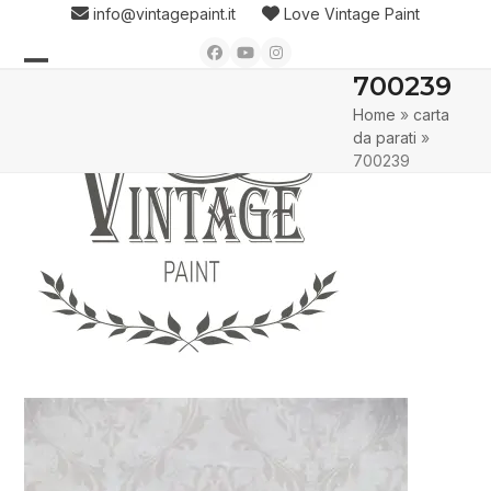
Skip
info@vintagepaint.it
Love Vintage Paint
to
Facebook
YouTube
Instagram
content
700239
Open
Close
Home
»
carta
mobile
mobile
da parati
»
menu
menu
700239