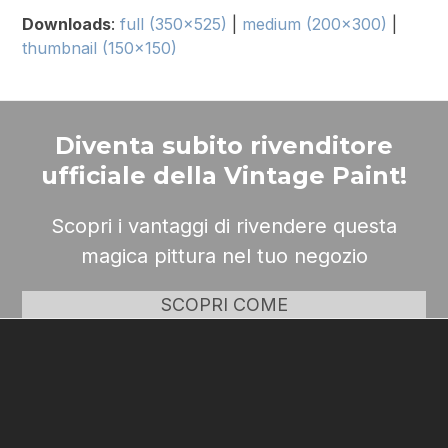
Downloads
:
full (350x525)
|
medium (200x300)
|
thumbnail (150x150)
Diventa subito rivenditore
ufficiale della Vintage Paint!
Scopri i vantaggi di rivendere questa
magica pittura nel tuo negozio
SCOPRI COME