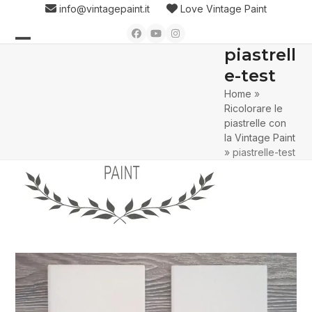
Skip
info@vintagepaint.it
Love Vintage Paint
to
Facebook
YouTube
Instagram
content
piastrell
Open
Close
e-test
mobile
mobile
Home
»
menu
menu
Ricolorare le
piastrelle con
la Vintage Paint
»
piastrelle-test