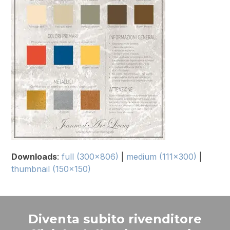
Downloads
:
full (300x806)
|
medium (111x300)
|
thumbnail (150x150)
Diventa subito rivenditore