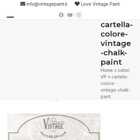
Skip
info@vintagepaint.it
Love Vintage Paint
to
Facebook
YouTube
Instagram
content
cartella-
Open
Close
colore-
mobile
mobile
vintage
menu
menu
-chalk-
paint
Home
»
colori
VP
»
cartella-
colore-
vintage-chalk-
paint