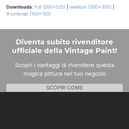
Downloads
:
full (350x525)
|
medium (200x300)
|
thumbnail (150x150)
Diventa subito rivenditore
ufficiale della Vintage Paint!
Scopri i vantaggi di rivendere questa
magica pittura nel tuo negozio
SCOPRI COME