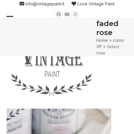
Skip
info@vintagepaint.it
Love Vintage Paint
to
Facebook
YouTube
Instagram
content
faded
Open
Close
rose
mobile
mobile
Home
»
colori
menu
menu
VP
»
faded
rose