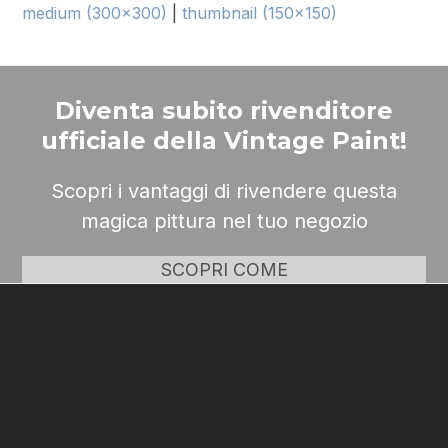
medium (300x300)
|
thumbnail (150x150)
Diventa subito rivenditore
ufficiale della Vintage Paint!
Scopri i vantaggi di rivendere questa
magica pittura nel tuo negozio
SCOPRI COME