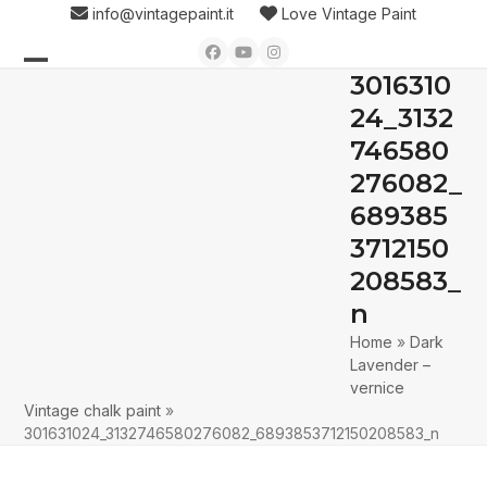
Skip
info@vintagepaint.it
Love Vintage Paint
to
Facebook
YouTube
Instagram
content
3016310
Open
Close
24_3132
mobile
mobile
746580
menu
menu
276082_
689385
3712150
208583_
n
Home
»
Dark
Lavender –
vernice
Vintage chalk paint
»
301631024_3132746580276082_6893853712150208583_n