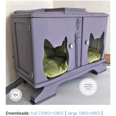
Downloads
:
full (1080x1080)
|
large (980x980)
|