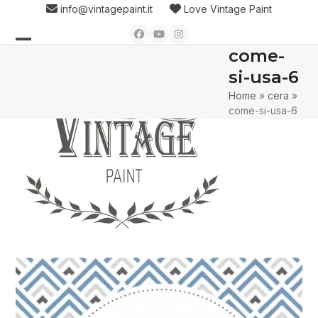
Skip
info@vintagepaint.it
Love Vintage Paint
to
Facebook
YouTube
Instagram
content
come-
Open
Close
si-usa-6
mobile
mobile
Home
»
cera
»
menu
menu
come-si-usa-6