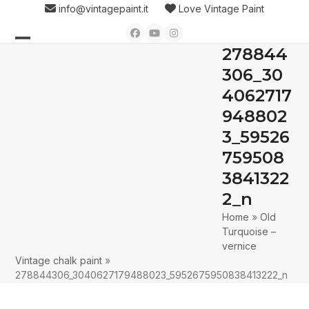
Skip
info@vintagepaint.it
Love Vintage Paint
to
Facebook
YouTube
Instagram
content
278844
Open
Close
306_30
mobile
mobile
4062717
menu
menu
948802
3_59526
759508
3841322
2_n
Home
»
Old
Turquoise –
vernice
Vintage chalk paint
»
278844306_3040627179488023_5952675950838413222_n