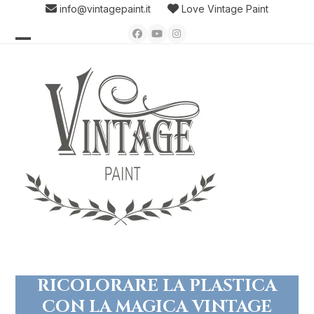
Skip
info@vintagepaint.it
Love Vintage Paint
to
Facebook
YouTube
Instagram
content
Open
Close
mobile
mobile
menu
menu
RICOLORARE LA PLASTICA
CON LA MAGICA VINTAGE