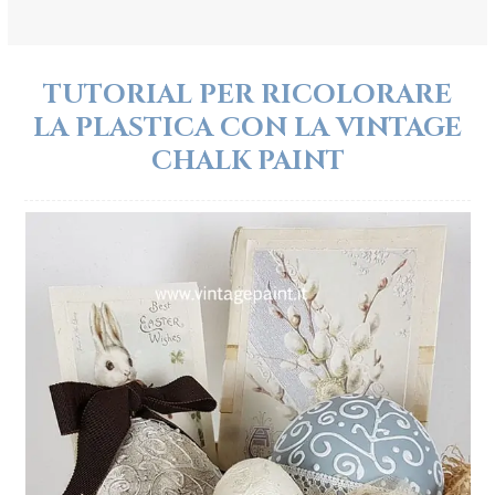
TUTORIAL PER RICOLORARE
LA PLASTICA CON LA VINTAGE
CHALK PAINT
Use
the
left
and
right
arrow
keys
to
access
the
carousel