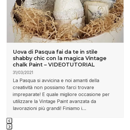
navigation
buttons
Ricolorare stivali in gomma con la
magica Vintage chalk Paint –
VIDEOTUTORIAL
08/02/2021
Un vecchio paio di stivali da pioggia in gomma
ingialliti e rovinati...li buttiamo? Nooooooo! In
questo videotutorial ci divertiamo a ricolorarli in
perfetto stile shabby chic con la nostra
magica…