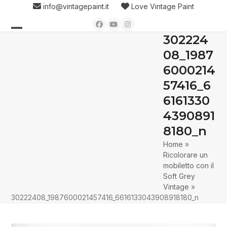
Skip
info@vintagepaint.it
Love Vintage Paint
to
Facebook
YouTube
Instagram
content
302224
Open
Close
08_1987
mobile
mobile
6000214
menu
menu
57416_6
6161330
4390891
8180_n
Home
»
Ricolorare un
mobiletto con il
Soft Grey
Vintage
»
30222408_1987600021457416_6616133043908918180_n