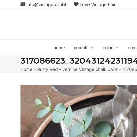
Skip
info@vintagepaint.it
Love Vintage Paint
to
content
home
prodotti
colori
com
317086623_320431242311
Home
»
Rusty Red – vernice Vintage chalk paint
»
31708