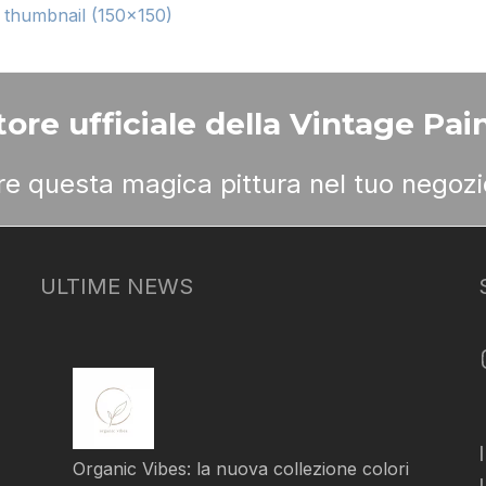
|
thumbnail (150x150)
ore ufficiale della Vintage Pain
ere questa magica pittura nel tuo negozi
ULTIME NEWS
Organic Vibes: la nuova collezione colori