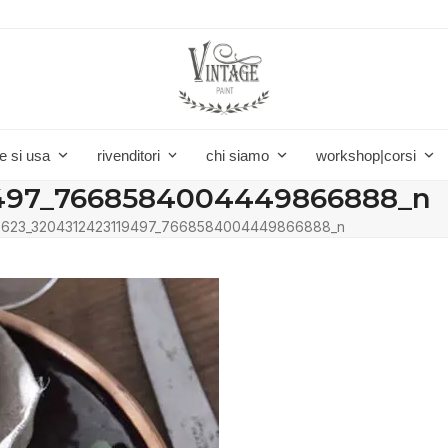
e si usa
rivenditori
chi siamo
workshop|corsi
9497_7668584004449866888_n
6623_3204312423119497_7668584004449866888_n