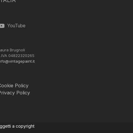
ITALIA
YouTube
aura Brugnoli
.IVA 04822320265
nfo@vintagepaint.it
Cookie Policy
Privacy Policy
oggetti a copyright