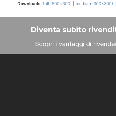
Downloads
:
full (600x600)
|
medium (300x300)
Diventa subito rivendit
Scopri i vantaggi di rivend