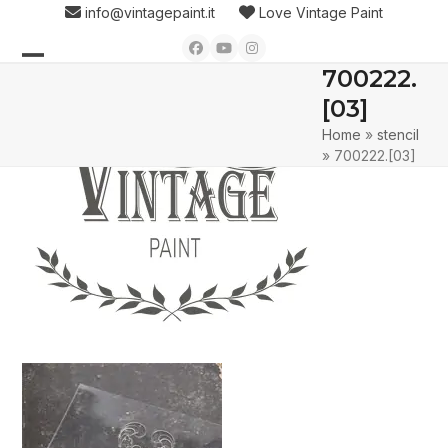
Skip
info@vintagepaint.it
Love Vintage Paint
to
Facebook
YouTube
Instagram
content
700222.
Open
Close
[03]
mobile
mobile
Home
»
stencil
menu
menu
»
700222.[03]