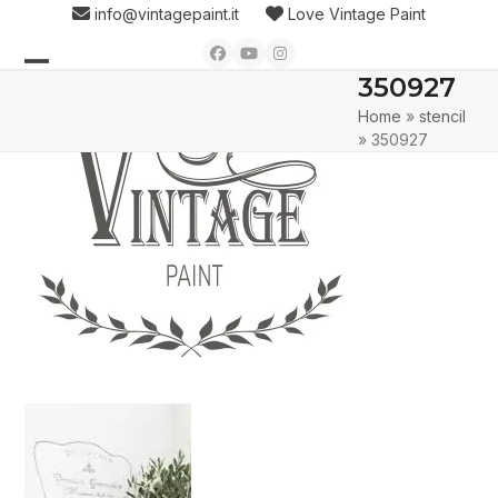
Skip
info@vintagepaint.it
Love Vintage Paint
to
Facebook
YouTube
Instagram
content
350927
Open
Close
Home
»
stencil
mobile
mobile
»
350927
menu
menu