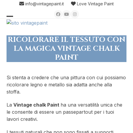
Skip
info@vintagepaint.it
Love Vintage Paint
to
Facebook
YouTube
Instagram
content
Open
Close
mobile
mobile
RICOLORARE IL TESSUTO CON
menu
menu
LA MAGICA VINTAGE CHALK
PAINT
Si stenta a credere che una pittura con cui possiamo
ricolorare legno e metallo sia adatta anche alla
stoffa.
La
Vintage chalk Paint
ha una versatilità unica che
le consente di essere un passepartout per i tuoi
lavori creativi.
I tessuti naturali che non sono fissati a supporti