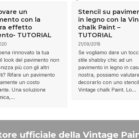
ovare un
Stencil su pavime
mento con la
in legno con la Vi
ra effetto
chalk Paint –
nto- TUTORIAL
TUTORIAL
020
21/09/2018
pena rinnovato la tua
Se vogliamo dare un tocc
il look del pavimento non
stile shabby chic ad un
nizza più con gli altri
pavimento in legno in cas
ti? Rifare un pavimento
nostra, possiamo valutare
itamente un costo
decorarlo con uno stencil
ante. Una soluzione
Vintage chalk Paint. Lo…
mica,…
ore ufficiale della Vintage Pain