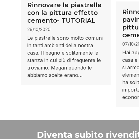
Rinnovare le piastrelle
Rinn
con la pittura effetto
pavi
cemento- TUTORIAL
pittu
29/10/2020
ceme
Le piastrelle sono molto comuni
07/10/2
in tanti ambienti della nostra
Hai ap
casa. Il bagno è solitamente la
casa e 
stanza in cui più di frequente le
si armo
troviamo. Magari quando le
elemen
abbiamo scelte erano…
ha sol
import
econo
Diventa subito rivendit