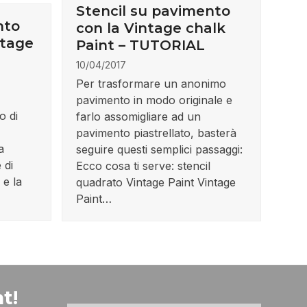
Stencil su pavimento
nto
con la Vintage chalk
ntage
Paint – TUTORIAL
10/04/2017
Per trasformare un anonimo
pavimento in modo originale e
o di
farlo assomigliare ad un
pavimento piastrellato, basterà
a
seguire questi semplici passaggi:
 di
Ecco cosa ti serve: stencil
 e la
quadrato Vintage Paint Vintage
Paint…
t!