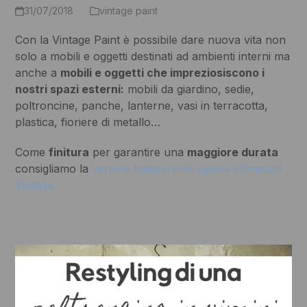
31/07/2018
vintage paint
Con la Vintage Paint è possibile dare nuova vita non
solo a mobili e oggetti destinati ad ambienti interni ma
anche a
mobili e oggetti che impreziosiscono i
nostri spazi esterni:
mobili da giardino, sedie,
poltroncine, panche, lanterne, vasi in terracotta,
plastica, fioriere di metallo…
Come
finitura
per garantire una
maggiore durata
consigliamo la
vernice trasparente opaca Ultramatt
Vintage.