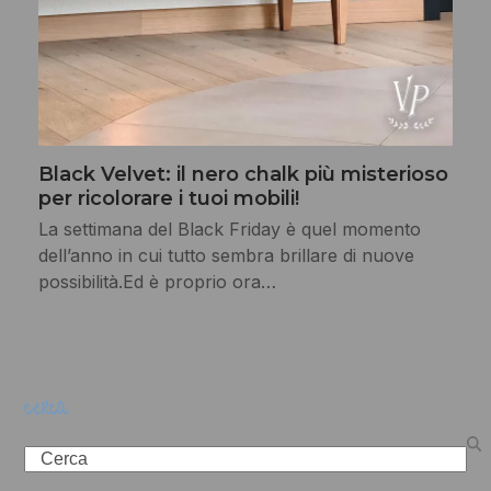
Black Velvet: il nero chalk più misterioso
per ricolorare i tuoi mobili!
La settimana del Black Friday è quel momento
dell’anno in cui tutto sembra brillare di nuove
possibilità.Ed è proprio ora…
cerca
Search