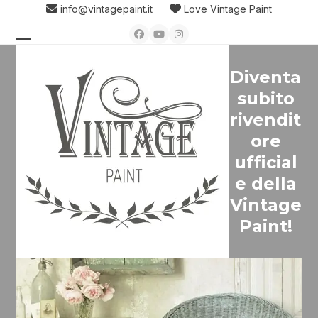
Skip
info@vintagepaint.it
Love Vintage Paint
to
Facebook
YouTube
Instagram
content
Open
Close
Diventa
mobile
mobile
subito
menu
menu
rivendit
ore
ufficial
e della
Vintage
Paint!