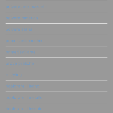
polvere antichizzante
polvere materica
polvere salina
primer antimacchia
primer|sigillante
prove pratiche
restyling
ricolorare il legno
ricolorare il metallo
ricolorare il tessuto