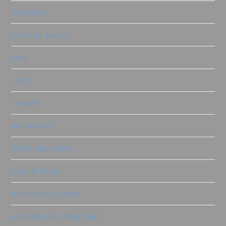
accessori
carta da parati
cere
colori
crackle
decoratrici
effetti decorativi
fregi di legno
mescolare i colori
pennelli per chalk paint