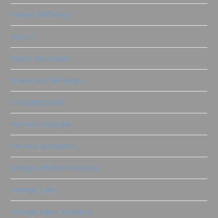
stampi ReDesign
stencil
timbri decorativi
trasferibili ReDesign
Uncategorized
vernice naturale
vernice protettiva
vintage effetto industrial
vintage paint
vintage paint metallica