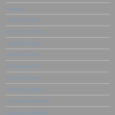
restyling
ricolorare il legno
ricolorare il metallo
ricolorare il tessuto
ricolorare il vetro
ricolorare il vimini
ricolorare la pelle
ricolorare la plastica
ricolorare la terracotta
ricolorare le piastrelle