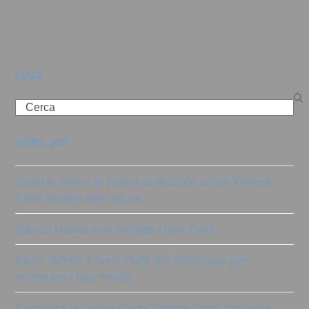
cerca
Search
ultimi post
Organic Vibes: la nuova collezione colori Vintage
Paint ispirata alla natura
Bianco Natale con Vintage chalk Paint
Black Velvet: il nero chalk più misterioso per
ricolorare i tuoi mobili!
È arrivata la nuova Guida Vintage Paint: impara a