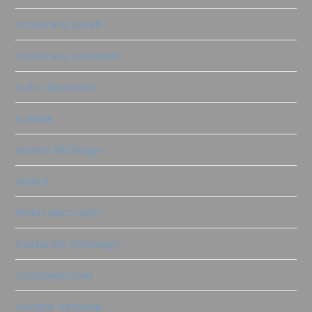
ricolorare pareti
ricolorare pavimenti
rullo decorativo
scatole
stampi ReDesign
stencil
timbri decorativi
trasferibili ReDesign
Uncategorized
vernice naturale