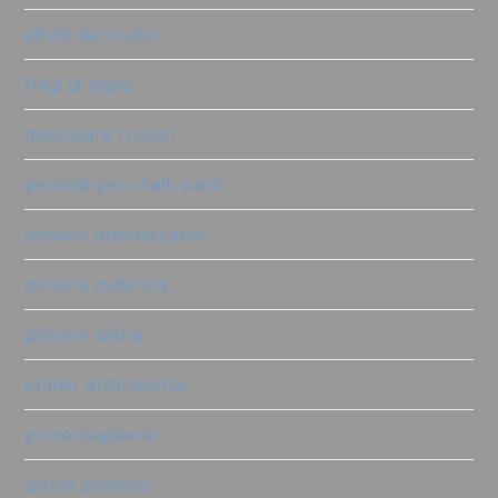
effetti decorativi
fregi di legno
mescolare i colori
pennelli per chalk paint
polvere antichizzante
polvere materica
polvere salina
primer antimacchia
primer|sigillante
prove pratiche