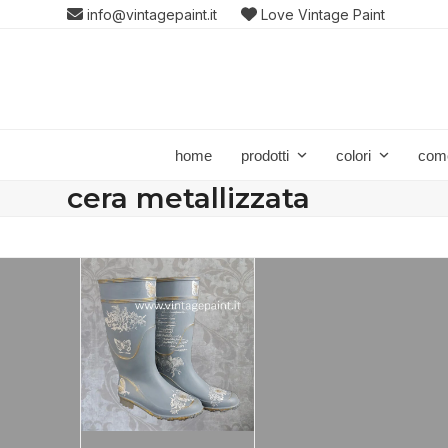
Skip
info@vintagepaint.it
Love Vintage Paint
to
content
home
prodotti
colori
com
cera metallizzata