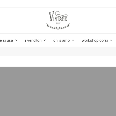
e si usa
rivenditori
chi siamo
workshop|corsi