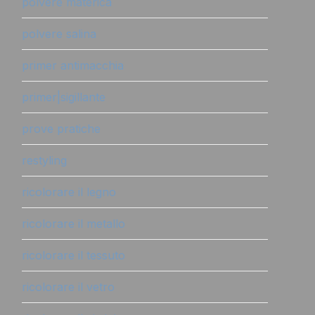
polvere materica
polvere salina
primer antimacchia
primer|sigillante
prove pratiche
restyling
ricolorare il legno
ricolorare il metallo
ricolorare il tessuto
ricolorare il vetro