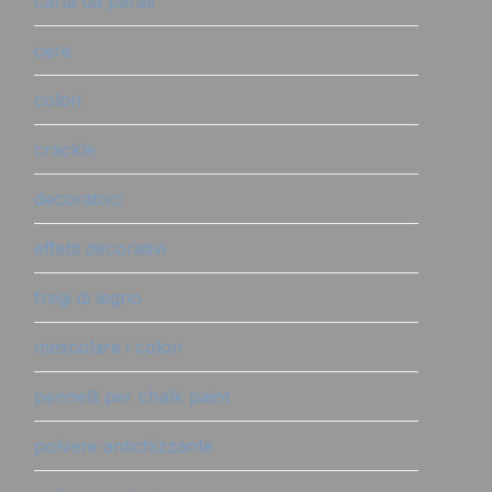
carta da parati
cere
colori
crackle
decoratrici
effetti decorativi
fregi di legno
mescolare i colori
pennelli per chalk paint
polvere antichizzante