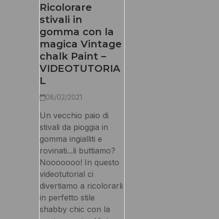
Ricolorare
stivali in
gomma con la
magica Vintage
chalk Paint –
VIDEOTUTORIA
L
08/02/2021
Un vecchio paio di
stivali da pioggia in
gomma ingialliti e
rovinati...li buttiamo?
Nooooooo! In questo
videotutorial ci
divertiamo a ricolorarli
in perfetto stile
shabby chic con la