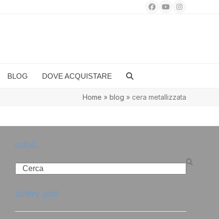
Facebook
YouTube
Instagram
BLOG
DOVE ACQUISTARE
Home
»
blog
»
cera metallizzata
cerca
Search
ultimi post