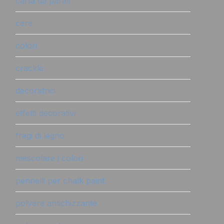
carta da parati
cere
colori
crackle
decoratrici
effetti decorativi
fregi di legno
mescolare i colori
pennelli per chalk paint
polvere antichizzante