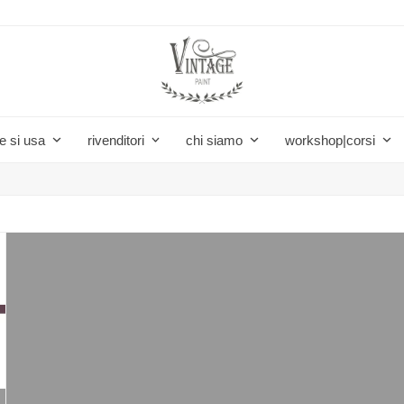
e si usa
rivenditori
chi siamo
workshop|corsi