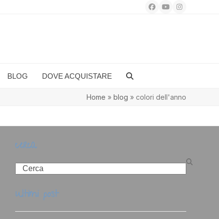
Facebook
YouTube
Instagram
BLOG
DOVE ACQUISTARE
Home
»
blog
»
colori dell'anno
cerca
Search
ultimi post