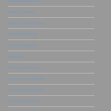
polvere materica
polvere salina
primer antimacchia
primer|sigillante
prove pratiche
restyling
ricolorare il legno
ricolorare il metallo
ricolorare il tessuto
ricolorare il vetro