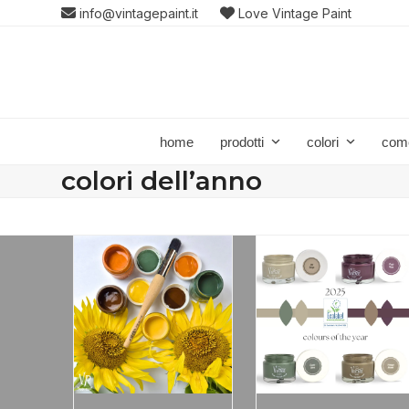
Skip
info@vintagepaint.it
Love Vintage Paint
to
content
home
prodotti
colori
com
colori dell’anno