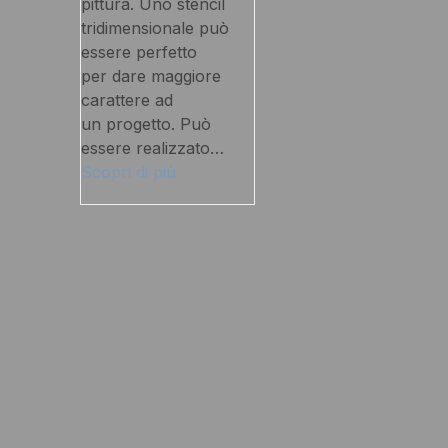
pittura. Uno stencil
tridimensionale può
essere perfetto
per dare maggiore
carattere ad
un progetto. Può
essere realizzato…
Scopri di più