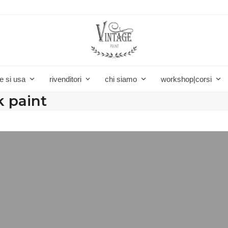
e si usa
rivenditori
chi siamo
workshop|corsi
lk paint