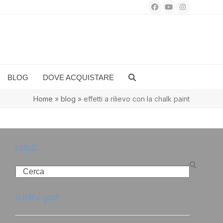
Facebook
YouTube
Instagram
BLOG
DOVE ACQUISTARE
Home
»
blog
»
effetti a rilievo con la chalk paint
cerca
Search
ultimi post