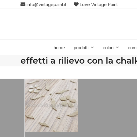
Skip
info@vintagepaint.it
Love Vintage Paint
to
content
home
prodotti
colori
com
effetti a rilievo con la cha