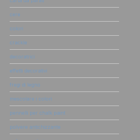
carta da parati
cere
colori
crackle
decoratrici
effetti decorativi
fregi di legno
mescolare i colori
pennelli per chalk paint
polvere antichizzante