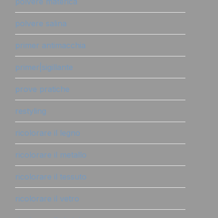
polvere materica
polvere salina
primer antimacchia
primer|sigillante
prove pratiche
restyling
ricolorare il legno
ricolorare il metallo
ricolorare il tessuto
ricolorare il vetro