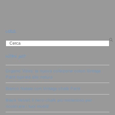
cerca
Search
ultimi post
Organic Vibes: la nuova collezione colori Vintage
Paint ispirata alla natura
Bianco Natale con Vintage chalk Paint
Black Velvet: il nero chalk più misterioso per
ricolorare i tuoi mobili!