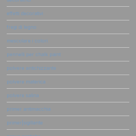
effetti decorativi
fregi di legno
mescolare i colori
pennelli per chalk paint
polvere antichizzante
polvere materica
polvere salina
primer antimacchia
primer|sigillante