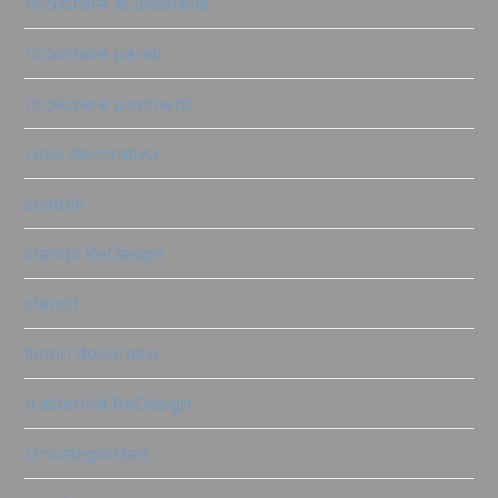
ricolorare le piastrelle
ricolorare pareti
ricolorare pavimenti
rullo decorativo
scatole
stampi ReDesign
stencil
timbri decorativi
trasferibili ReDesign
Uncategorized