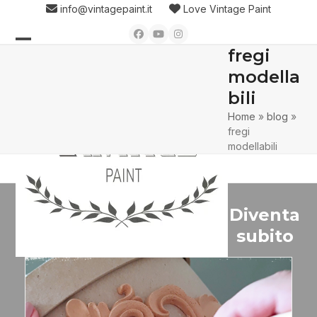
Skip
info@vintagepaint.it
Love Vintage Paint
to
Facebook
YouTube
Instagram
content
fregi
Open
Close
modella
mobile
mobile
bili
menu
menu
Home
»
blog
»
fregi
modellabili
Diventa
subito