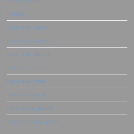
prove pratiche
restyling
ricolorare il legno
ricolorare il metallo
ricolorare il tessuto
ricolorare il vetro
ricolorare il vimini
ricolorare la pelle
ricolorare la plastica
ricolorare la terracotta