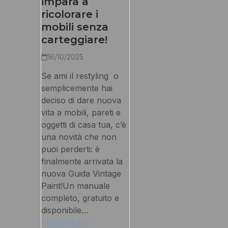
impara a
ricolorare i
mobili senza
carteggiare!
16/10/2025
Se ami il restyling o
semplicemente hai
deciso di dare nuova
vita a mobili, pareti e
oggetti di casa tua, c’è
una novità che non
puoi perderti: è
finalmente arrivata la
nuova Guida Vintage
Paint!Un manuale
completo, gratuito e
disponibile…
Scopri di più