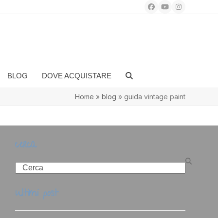
Facebook
YouTube
Instagram
BLOG
DOVE ACQUISTARE
Home
»
blog
»
guida vintage paint
cerca
Search
ultimi post