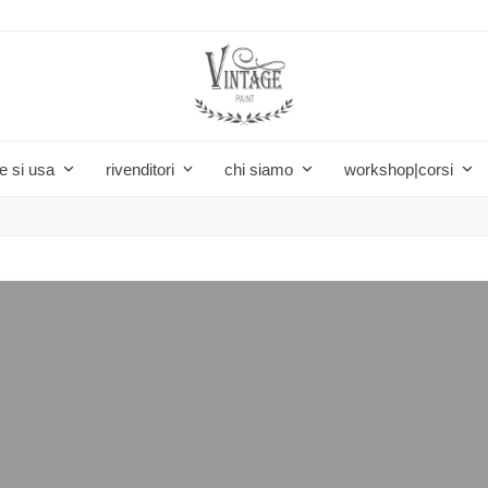
e si usa
rivenditori
chi siamo
workshop|corsi