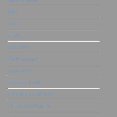
carta da parati
cere
colori
crackle
decoratrici
effetti decorativi
fregi di legno
mescolare i colori
pennelli per chalk paint
polvere antichizzante