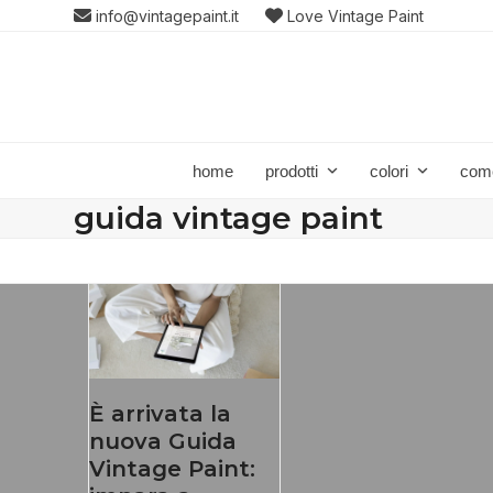
Skip
info@vintagepaint.it
Love Vintage Paint
to
content
home
prodotti
colori
com
guida vintage paint
È arrivata la
nuova Guida
Vintage Paint: