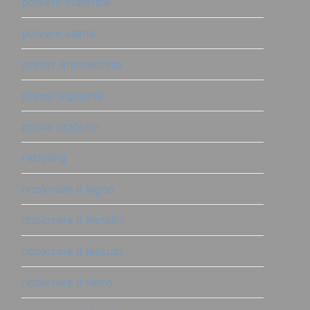
polvere materica
polvere salina
primer antimacchia
primer|sigillante
prove pratiche
restyling
ricolorare il legno
ricolorare il metallo
ricolorare il tessuto
ricolorare il vetro