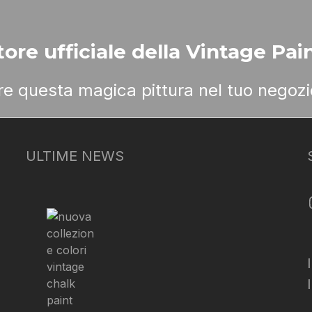
ore ufficiale della Vintage Pain
ere questa magica pittura nel tuo negozi
ULTIME NEWS