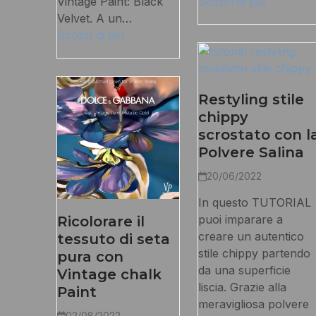
Vintage Paint: Black
Scopri di più
Velvet. A un…
Scopri di più
Restyling stile
chippy
scrostato con l
Polvere Salina
20/06/2022
In questo TUTORIAL
puoi imparare a
Ricolorare il
creare un autentico
tessuto di seta
stile chippy partendo
pura con
da una superficie
Vintage chalk
liscia. Grazie alla
Paint
meravigliosa polvere
02/08/2022