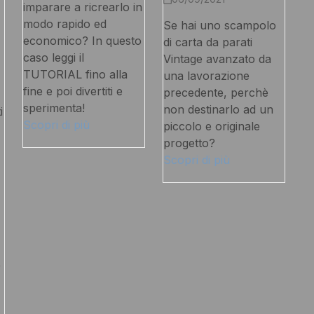
imparare a ricrearlo in
modo rapido ed
Se hai uno scampolo
economico? In questo
di carta da parati
caso leggi il
Vintage avanzato da
TUTORIAL fino alla
una lavorazione
fine e poi divertiti e
precedente, perchè
sperimenta!
non destinarlo ad un
i
Scopri di più
piccolo e originale
progetto?
Scopri di più
,