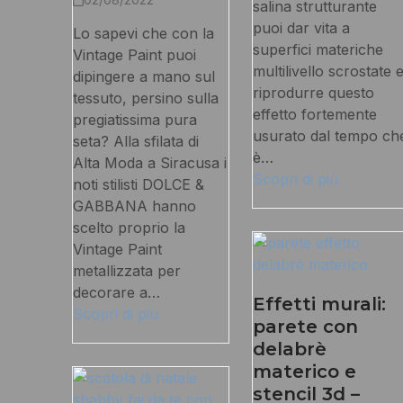
salina strutturante
puoi dar vita a
Lo sapevi che con la
superfici materiche
Vintage Paint puoi
multilivello scrostate 
dipingere a mano sul
riprodurre questo
tessuto, persino sulla
effetto fortemente
pregiatissima pura
usurato dal tempo ch
seta? Alla sfilata di
è…
Alta Moda a Siracusa i
Scopri di più
noti stilisti DOLCE &
GABBANA hanno
scelto proprio la
Vintage Paint
metallizzata per
decorare a…
Effetti murali:
Scopri di più
parete con
delabrè
materico e
stencil 3d –