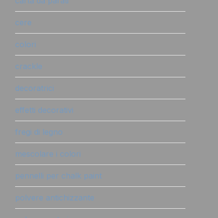
carta da parati
cere
colori
crackle
decoratrici
effetti decorativi
fregi di legno
mescolare i colori
pennelli per chalk paint
polvere antichizzante