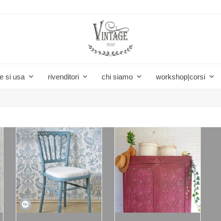
e si usa
rivenditori
chi siamo
workshop|corsi