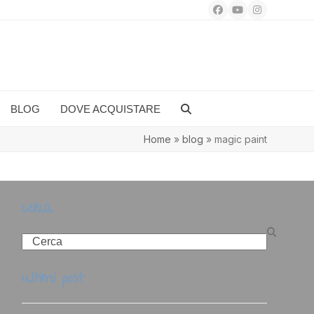
Facebook
YouTube
Instagram
BLOG
DOVE ACQUISTARE
Home
»
blog
»
magic paint
cerca
Search
ultimi post