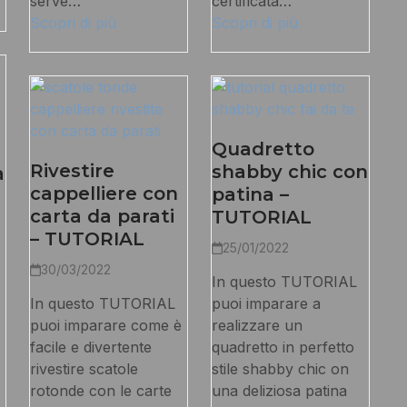
serve…
certificata…
Scopri di più
Scopri di più
Quadretto
Rivestire
shabby chic con
a
cappelliere con
patina –
carta da parati
TUTORIAL
– TUTORIAL
25/01/2022
30/03/2022
In questo TUTORIAL
In questo TUTORIAL
puoi imparare a
puoi imparare come è
realizzare un
facile e divertente
quadretto in perfetto
rivestire scatole
stile shabby chic on
rotonde con le carte
una deliziosa patina