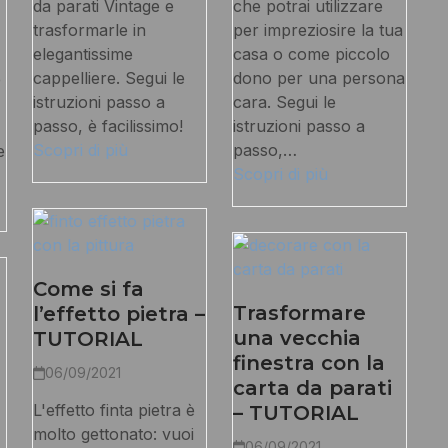
da parati Vintage e
che potrai utilizzare
trasformarle in
per impreziosire la tua
elegantissime
casa o come piccolo
cappelliere. Segui le
dono per una persona
e
istruzioni passo a
cara. Segui le
passo, è facilissimo!
istruzioni passo a
Scopri di più
passo,…
e
Scopri di più
Come si fa
Trasformare
l’effetto pietra –
una vecchia
TUTORIAL
finestra con la
06/09/2021
carta da parati
L'effetto finta pietra è
– TUTORIAL
molto gettonato: vuoi
06/09/2021