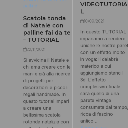
VIDEOTUTORIA
L
Scatola tonda
10/09/2021
di Natale con
In questo TUTORIAL
palline fai da te
impariamo a rendere
– TUTORIAL
uniche le nostre paret
22/11/2021
con un effetto molto
in voga: il delabrè
Si avvicina il Natale e
materico a cui
chi ama creare con le
aggiungiamo stencil
mani è già alla ricerca
3d. L'effetto
di progetti per
complessivo finale
decorazioni e piccoli
sarà quello di una
regali handmade. In
parete vintage
questo tutorial impari
consumata dal tempo
a creare una
ricca di fascino
bellissima scatola
antico…
rotonda natalizia con
Scopri di più