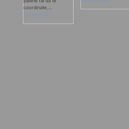
palline fai da te
coordinate,…
Scopri di più