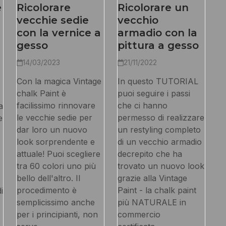
e
Ricolorare
Ricolorare un
vecchie sedie
vecchio
con la vernice a
armadio con la
gesso
pittura a gesso
14/03/2023
21/11/2022
Con la magica Vintage
In questo TUTORIAL
chalk Paint è
puoi seguire i passi
facilissimo rinnovare
che ci hanno
a
le vecchie sedie per
permesso di realizzare
e
dar loro un nuovo
un restyling completo
look sorprendente e
di un vecchio armadio
attuale! Puoi scegliere
decrepito che ha
tra 60 colori uno più
trovato un nuovo look
bello dell'altro. Il
grazie alla Vintage
procedimento è
Paint - la chalk paint
i
semplicissimo anche
più NATURALE in
per i principianti, non
commercio