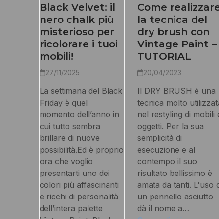
Black Velvet: il
Come realizzar
nero chalk più
la tecnica del
misterioso per
dry brush con
ricolorare i tuoi
Vintage Paint –
mobili!
TUTORIAL
27/11/2025
20/04/2023
La settimana del Black
Il DRY BRUSH è una
Friday è quel
tecnica molto utilizzat
momento dell’anno in
nel restyling di mobili 
cui tutto sembra
oggetti. Per la sua
brillare di nuove
semplicità di
possibilità.Ed è proprio
esecuzione e al
ora che voglio
contempo il suo
presentarti uno dei
risultato bellissimo è
colori più affascinanti
amata da tanti. L'uso d
e ricchi di personalità
un pennello asciutto
dell’intera palette
dà il nome a…