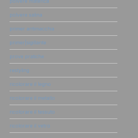
polvere materica
polvere salina
primer antimacchia
primer|sigillante
prove pratiche
restyling
ricolorare il legno
ricolorare il metallo
ricolorare il tessuto
ricolorare il vetro