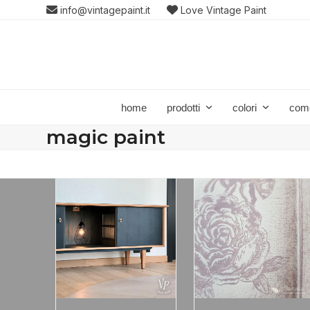
Skip
info@vintagepaint.it
Love Vintage Paint
to
content
home
prodotti
colori
com
magic paint