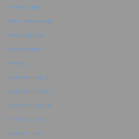
polvere salina
primer antimacchia
primer|sigillante
prove pratiche
restyling
ricolorare il legno
ricolorare il metallo
ricolorare il tessuto
ricolorare il vetro
ricolorare il vimini