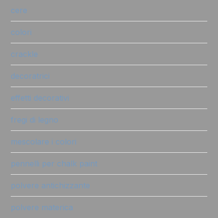
cere
colori
crackle
decoratrici
effetti decorativi
fregi di legno
mescolare i colori
pennelli per chalk paint
polvere antichizzante
polvere materica