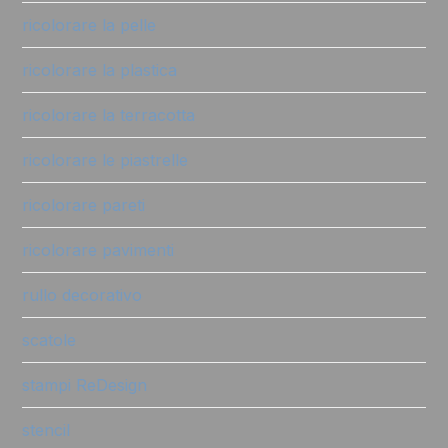
ricolorare la pelle
ricolorare la plastica
ricolorare la terracotta
ricolorare le piastrelle
ricolorare pareti
ricolorare pavimenti
rullo decorativo
scatole
stampi ReDesign
stencil