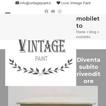
Skip
info@vintagepaint.it
Love Vintage Paint
to
Facebook
YouTube
Instagram
content
mobilet
Open
Close
to
mobile
mobile
Home
»
blog
»
menu
menu
mobiletto
Diventa
subito
rivendit
ore