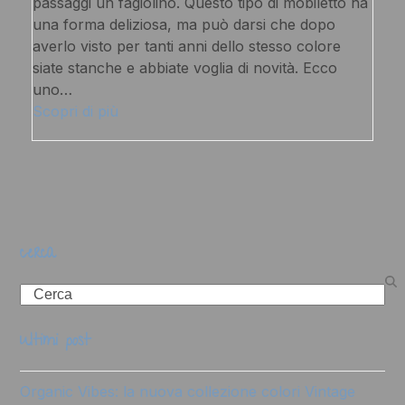
passaggi un fagiolino. Questo tipo di mobiletto ha
una forma deliziosa, ma può darsi che dopo
averlo visto per tanti anni dello stesso colore
siate stanche e abbiate voglia di novità. Ecco
uno…
Scopri di più
cerca
Search
ultimi post
Organic Vibes: la nuova collezione colori Vintage