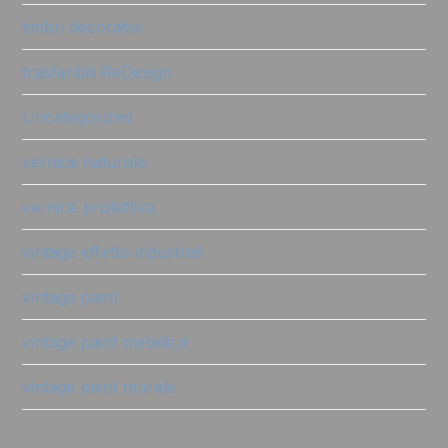
timbri decorativi
trasferibili ReDesign
Uncategorized
vernice naturale
vernice protettiva
vintage effetto industrial
vintage paint
vintage paint metallica
vintage paint murale