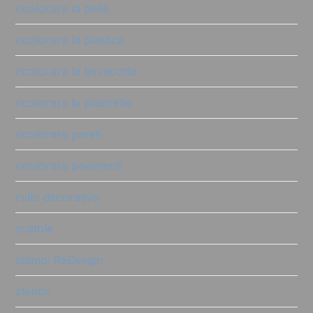
ricolorare la pelle
ricolorare la plastica
ricolorare la terracotta
ricolorare le piastrelle
ricolorare pareti
ricolorare pavimenti
rullo decorativo
scatole
stampi ReDesign
stencil