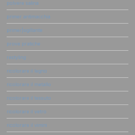
polvere salina
primer antimacchia
primer|sigillante
prove pratiche
restyling
ricolorare il legno
ricolorare il metallo
ricolorare il tessuto
ricolorare il vetro
ricolorare il vimini