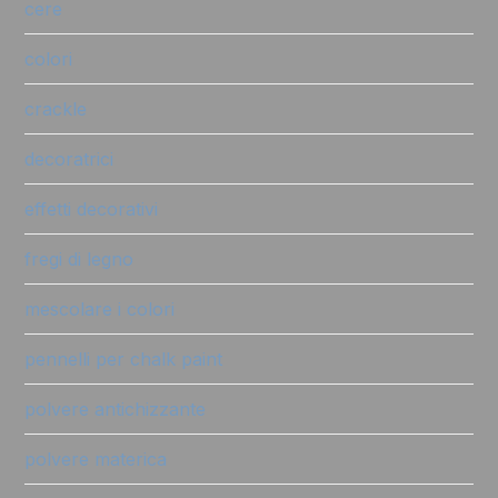
cere
colori
crackle
decoratrici
effetti decorativi
fregi di legno
mescolare i colori
pennelli per chalk paint
polvere antichizzante
polvere materica