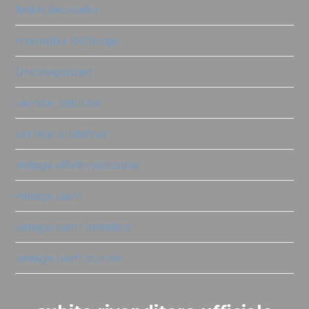
timbri decorativi
trasferibili ReDesign
Uncategorized
vernice naturale
vernice protettiva
vintage effetto industrial
vintage paint
vintage paint metallica
vintage paint murale