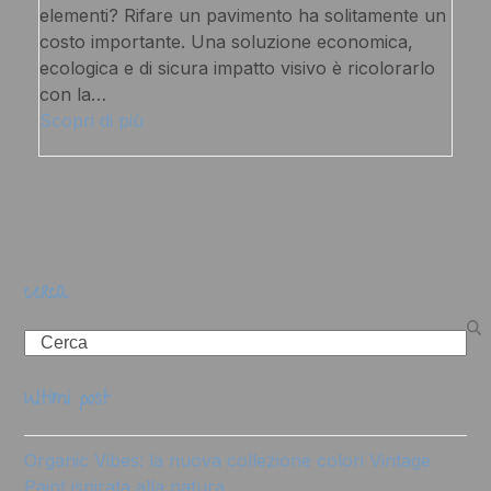
elementi? Rifare un pavimento ha solitamente un
costo importante. Una soluzione economica,
ecologica e di sicura impatto visivo è ricolorarlo
con la…
Scopri di più
cerca
Search
ultimi post
Organic Vibes: la nuova collezione colori Vintage
Paint ispirata alla natura