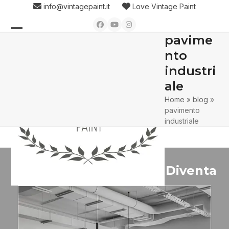
Skip
info@vintagepaint.it
Love Vintage Paint
to
Facebook
YouTube
Instagram
content
pavime
Open
Close
nto
mobile
mobile
industri
menu
menu
ale
Home
»
blog
»
pavimento
industriale
Diventa