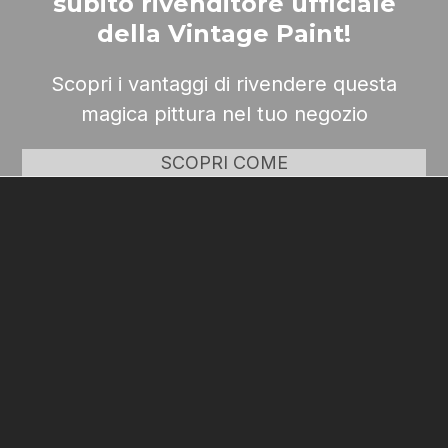
subito rivenditore ufficiale
della Vintage Paint!
Scopri i vantaggi di rivendere questa
magica pittura nel tuo negozio
SCOPRI COME