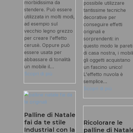
morbidissima da
possibile utilizzare
stendere. Può essere
tantissime tecniche
utilizzata in molti modi,
decorative per
ad esempio sul
conseguire effetti
vecchio legno grezzo
originali e
per creare l'effetto
sorprendenti: in
cerusè. Oppure può
questo modo le pareti
essere usata per
di casa nostra, i mobili
abbassare di tonalità
gli oggetti acquistano
un mobile il…
un fascino unico!
Scopri di più
L'effetto nuvola è
semplice…
Scopri di più
Palline di Natale
fai da te stile
Ricolorare le
Industrial con la
palline di Natal