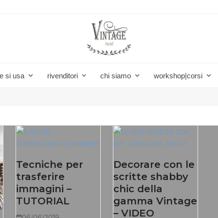
e si usa
rivenditori
chi siamo
workshop|corsi
Tecniche per
Decorare con le
trasferire
scritte shabby
immagini –
chic della
TUTORIAL
gamma Vintage
– VIDEO
06/06/2019