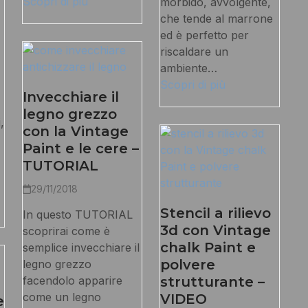
Scopri di più
morbido, avvolgente,
che tende al marrone
ed è perfetto per
riscaldare un
ambiente…
Scopri di più
Invecchiare il
legno grezzo
,
con la Vintage
Paint e le cere –
TUTORIAL
29/11/2018
Stencil a rilievo
In questo TUTORIAL
3d con Vintage
scoprirai come è
chalk Paint e
semplice invecchiare il
polvere
legno grezzo
facendolo apparire
strutturante –
come un legno
VIDEO
e