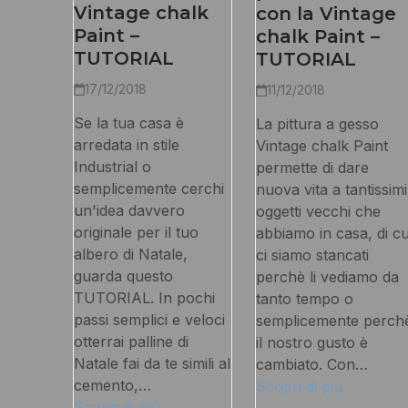
Vintage chalk
con la Vintage
Paint –
chalk Paint –
TUTORIAL
TUTORIAL
17/12/2018
11/12/2018
Se la tua casa è
La pittura a gesso
arredata in stile
Vintage chalk Paint
Industrial o
permette di dare
semplicemente cerchi
nuova vita a tantissimi
un'idea davvero
oggetti vecchi che
originale per il tuo
abbiamo in casa, di cu
albero di Natale,
ci siamo stancati
guarda questo
perchè li vediamo da
TUTORIAL. In pochi
tanto tempo o
passi semplici e veloci
semplicemente perch
otterrai palline di
il nostro gusto è
Natale fai da te simili al
cambiato. Con…
cemento,…
Scopri di più
Scopri di più