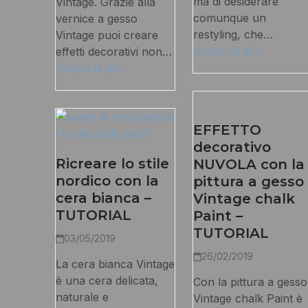
ma di desiderare
Vintage. Grazie alla
comunque un
vernice a gesso
restyling, che…
Vintage puoi creare
Scopri di più
effetti decorativi non…
Scopri di più
EFFETTO
decorativo
Ricreare lo stile
NUVOLA con la
nordico con la
pittura a gesso
cera bianca –
Vintage chalk
TUTORIAL
Paint –
TUTORIAL
03/05/2019
26/02/2019
La cera bianca Vintage
è una cera delicata,
Con la pittura a gesso
naturale e
Vintage chalk Paint è