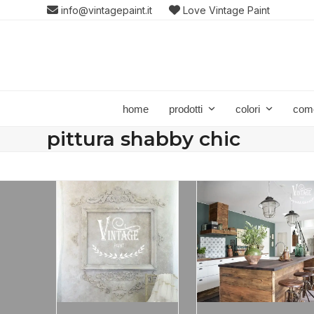
Skip
info@vintagepaint.it
Love Vintage Paint
to
content
home
prodotti
colori
com
pittura shabby chic