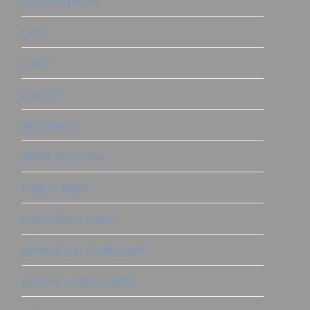
carta da parati
cere
colori
crackle
decoratrici
effetti decorativi
fregi di legno
mescolare i colori
pennelli per chalk paint
polvere antichizzante