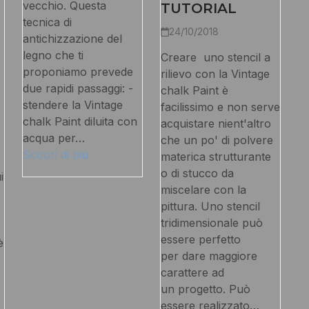
vecchio. Questa
TUTORIAL
tecnica di
24/10/2018
antichizzazione del
legno che ti
Creare uno stencil a
proponiamo prevede
rilievo con la Vintage
due rapidi passaggi: -
chalk Paint è
stendere la Vintage
facilissimo e non serve
chalk Paint diluita con
acquistare nient'altro
acqua per…
che un po' di polvere
Scopri di più
materica strutturante
o di stucco da
i
miscelare con la
pittura. Uno stencil
tridimensionale può
essere perfetto
è
per dare maggiore
carattere ad
un progetto. Può
essere realizzato…