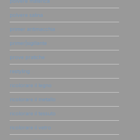
polvere materica
polvere salina
primer antimacchia
primer|sigillante
prove pratiche
restyling
ricolorare il legno
ricolorare il metallo
ricolorare il tessuto
ricolorare il vetro