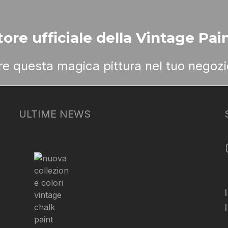
ore ufficiale della Vintage Pain
ere questa magica pittura nel tuo negozi
ULTIME NEWS