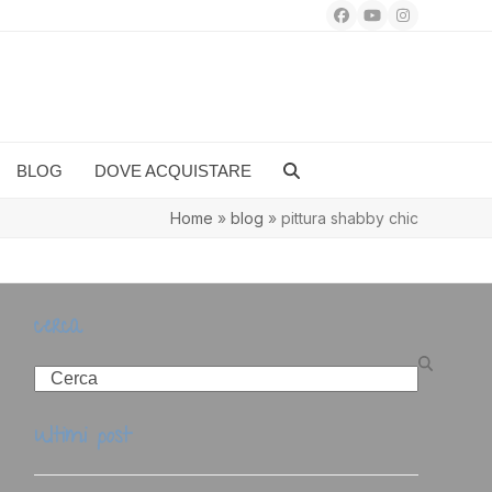
Facebook
YouTube
Instagram
BLOG
DOVE ACQUISTARE
Home
»
blog
»
pittura shabby chic
cerca
Search
ultimi post