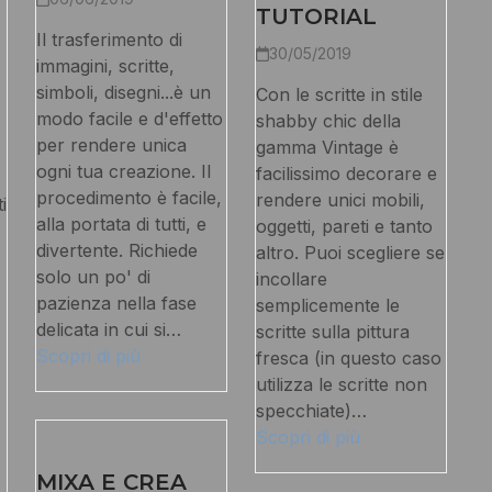
TUTORIAL
Il trasferimento di
30/05/2019
immagini, scritte,
simboli, disegni...è un
Con le scritte in stile
modo facile e d'effetto
shabby chic della
per rendere unica
gamma Vintage è
ogni tua creazione. Il
facilissimo decorare e
procedimento è facile,
rendere unici mobili,
i
alla portata di tutti, e
oggetti, pareti e tanto
divertente. Richiede
altro. Puoi scegliere se
solo un po' di
incollare
pazienza nella fase
semplicemente le
delicata in cui si…
scritte sulla pittura
Scopri di più
fresca (in questo caso
utilizza le scritte non
specchiate)…
Scopri di più
,
MIXA E CREA