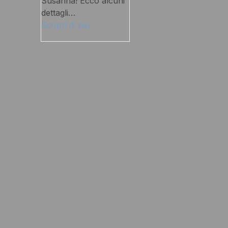
Susanna! Ecco alcuni
dettagli…
Scopri di più