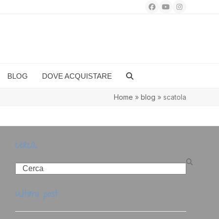
Facebook
YouTube
Instagram
BLOG
DOVE ACQUISTARE
Home
»
blog
»
scatola
cerca
Search
ultimi post