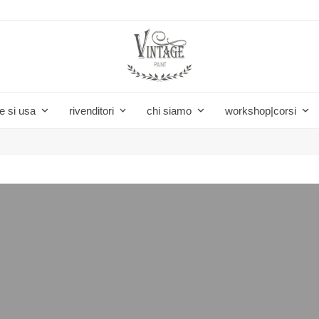
e si usa
rivenditori
chi siamo
workshop|corsi