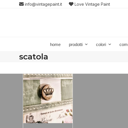
Skip
info@vintagepaint.it
Love Vintage Paint
to
content
home
prodotti
colori
com
scatola