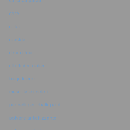
carta da parati
cere
colori
crackle
decoratrici
effetti decorativi
fregi di legno
mescolare i colori
pennelli per chalk paint
polvere antichizzante