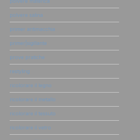
polvere materica
polvere salina
primer antimacchia
primer|sigillante
prove pratiche
restyling
ricolorare il legno
ricolorare il metallo
ricolorare il tessuto
ricolorare il vetro