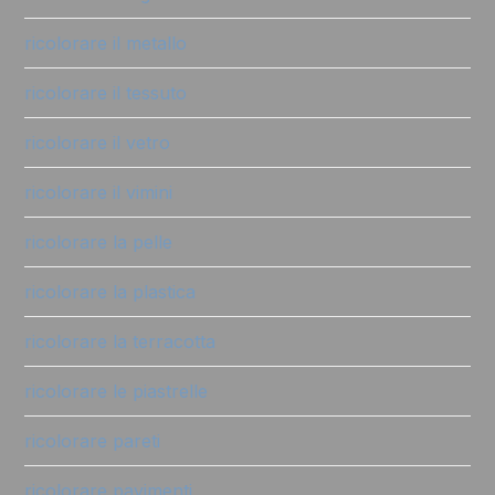
ricolorare il metallo
ricolorare il tessuto
ricolorare il vetro
ricolorare il vimini
ricolorare la pelle
ricolorare la plastica
ricolorare la terracotta
ricolorare le piastrelle
ricolorare pareti
ricolorare pavimenti