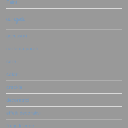
Paint
categorie
accessori
carta da parati
cere
colori
crackle
decoratrici
effetti decorativi
fregi di legno