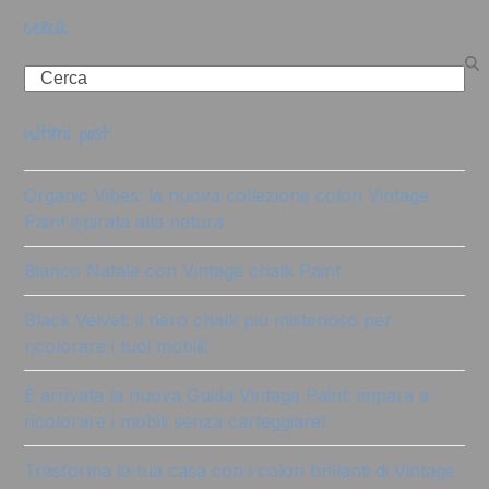
cerca
Search
ultimi post
Organic Vibes: la nuova collezione colori Vintage
Paint ispirata alla natura
Bianco Natale con Vintage chalk Paint
Black Velvet: il nero chalk più misterioso per
ricolorare i tuoi mobili!
È arrivata la nuova Guida Vintage Paint: impara a
ricolorare i mobili senza carteggiare!
Trasforma la tua casa con i colori brillanti di Vintage