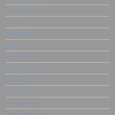
rullo decorativo
scatole
stampi ReDesign
stencil
timbri decorativi
trasferibili ReDesign
Uncategorized
vernice naturale
vernice protettiva
vintage effetto industrial