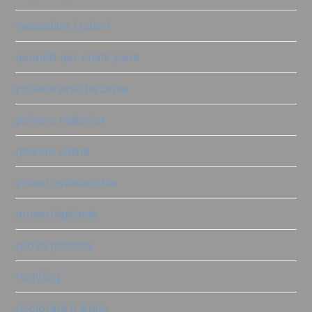
mescolare i colori
pennelli per chalk paint
polvere antichizzante
polvere materica
polvere salina
primer antimacchia
primer|sigillante
prove pratiche
restyling
ricolorare il legno