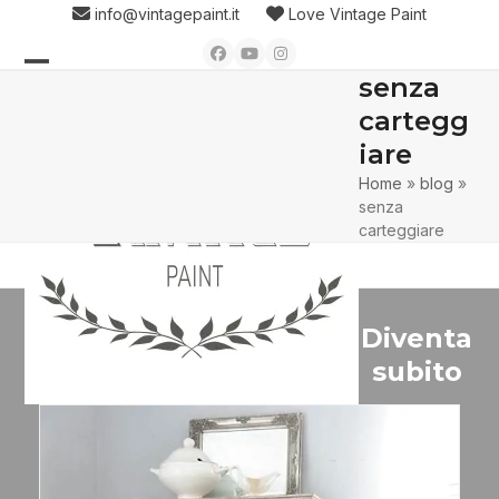
Skip
info@vintagepaint.it
Love Vintage Paint
to
Facebook
YouTube
Instagram
content
senza
Open
Close
cartegg
mobile
mobile
iare
menu
menu
Home
»
blog
»
senza
carteggiare
Diventa
subito