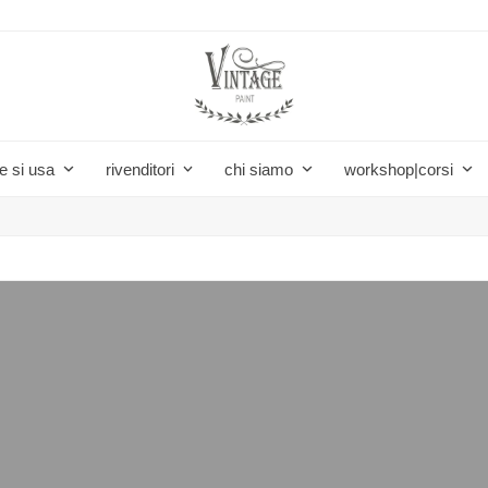
e si usa
rivenditori
chi siamo
workshop|corsi