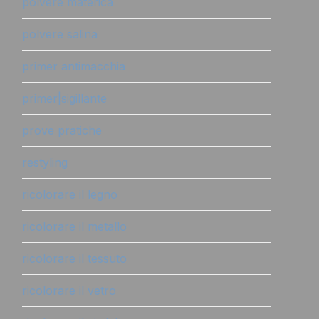
polvere materica
polvere salina
primer antimacchia
primer|sigillante
prove pratiche
restyling
ricolorare il legno
ricolorare il metallo
ricolorare il tessuto
ricolorare il vetro