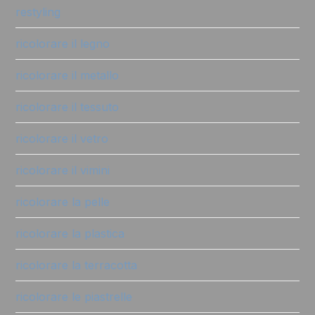
restyling
ricolorare il legno
ricolorare il metallo
ricolorare il tessuto
ricolorare il vetro
ricolorare il vimini
ricolorare la pelle
ricolorare la plastica
ricolorare la terracotta
ricolorare le piastrelle