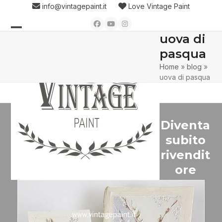
Skip
info@vintagepaint.it
Love Vintage Paint
to
Facebook
YouTube
Instagram
content
uova di
Open
Close
pasqua
mobile
mobile
Home
»
blog
»
menu
menu
uova di pasqua
Diventa
subito
rivendit
ore