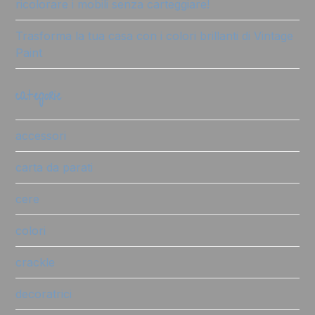
ricolorare i mobili senza carteggiare!
Trasforma la tua casa con i colori brillanti di Vintage
Paint
categorie
accessori
carta da parati
cere
colori
crackle
decoratrici