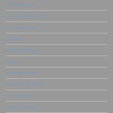
ricolorare pareti
ricolorare pavimenti
rullo decorativo
scatole
stampi ReDesign
stencil
timbri decorativi
trasferibili ReDesign
Uncategorized
vernice naturale