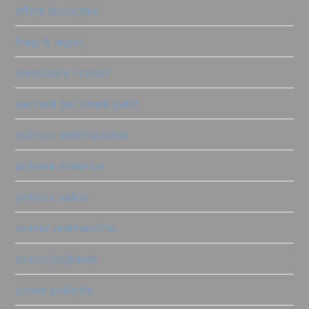
effetti decorativi
fregi di legno
mescolare i colori
pennelli per chalk paint
polvere antichizzante
polvere materica
polvere salina
primer antimacchia
primer|sigillante
prove pratiche