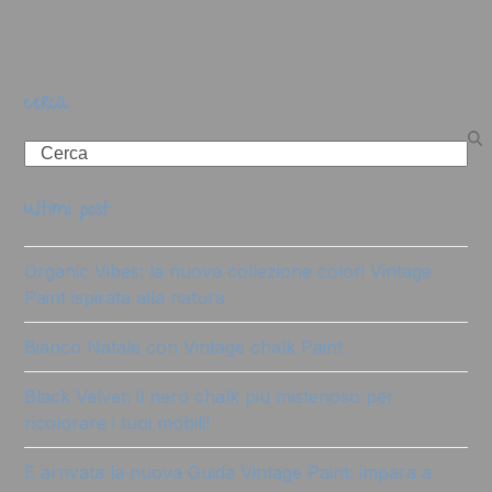
cerca
Search
ultimi post
Organic Vibes: la nuova collezione colori Vintage
Paint ispirata alla natura
Bianco Natale con Vintage chalk Paint
Black Velvet: il nero chalk più misterioso per
ricolorare i tuoi mobili!
È arrivata la nuova Guida Vintage Paint: impara a