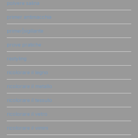
polvere salina
primer antimacchia
primer|sigillante
prove pratiche
restyling
ricolorare il legno
ricolorare il metallo
ricolorare il tessuto
ricolorare il vetro
ricolorare il vimini