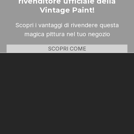
rivenditore ufficiale della
Vintage Paint!
Scopri i vantaggi di rivendere questa
magica pittura nel tuo negozio
SCOPRI COME