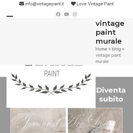
Skip
info@vintagepaint.it
Love Vintage Paint
to
Facebook
YouTube
Instagram
content
vintage
Open
Close
paint
mobile
mobile
murale
menu
menu
Home
»
blog
»
vintage paint
murale
Diventa
subito