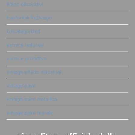
timbri decorativi
trasferibili ReDesign
Uncategorized
vernice naturale
vernice protettiva
vintage effetto industrial
vintage paint
vintage paint metallica
vintage paint murale