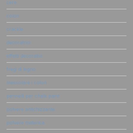
cere
colori
crackle
decoratrici
effetti decorativi
fregi di legno
mescolare i colori
pennelli per chalk paint
polvere antichizzante
polvere materica