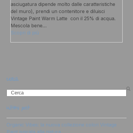
asciugatura dipende molto dalle caratteristiche
del muro), prendi un contenitore e diluisci
Vintage Paint Warm Latte con il 25% di acqua.
Mescola bene…
Scopri di più
cerca
Search
ultimi post
Organic Vibes: la nuova collezione colori Vintage
Paint ispirata alla natura