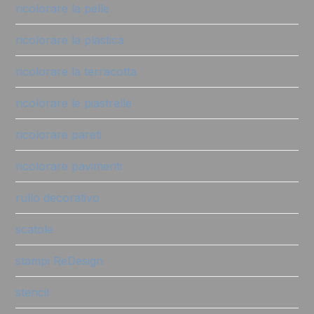
ricolorare la pelle
ricolorare la plastica
ricolorare la terracotta
ricolorare le piastrelle
ricolorare pareti
ricolorare pavimenti
rullo decorativo
scatole
stampi ReDesign
stencil