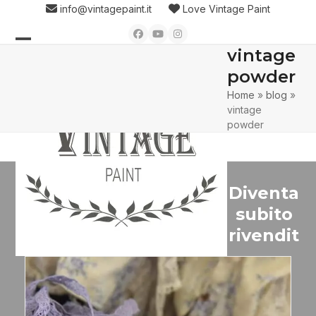
Skip
info@vintagepaint.it
Love Vintage Paint
to
Facebook
YouTube
Instagram
content
vintage
Open
Close
powder
mobile
mobile
Home
»
blog
»
menu
menu
vintage
powder
Diventa
subito
rivendit