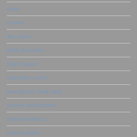
colori
crackle
decoratrici
effetti decorativi
fregi di legno
mescolare i colori
pennelli per chalk paint
polvere antichizzante
polvere materica
polvere salina