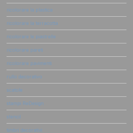
ricolorare la plastica
ricolorare la terracotta
ricolorare le piastrelle
ricolorare pareti
ricolorare pavimenti
rullo decorativo
scatole
stampi ReDesign
stencil
timbri decorativi