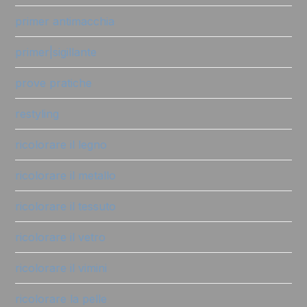
primer antimacchia
primer|sigillante
prove pratiche
restyling
ricolorare il legno
ricolorare il metallo
ricolorare il tessuto
ricolorare il vetro
ricolorare il vimini
ricolorare la pelle