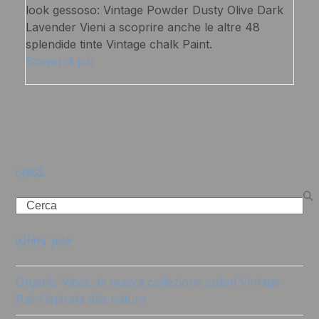
look gessoso: Vintage Powder Dusty Olive Dark
Lavender Vieni a scoprire anche le altre 48
splendide tinte Vintage chalk Paint.
Scopri di più
cerca
Search
ultimi post
Organic Vibes: la nuova collezione colori Vintage
Paint ispirata alla natura